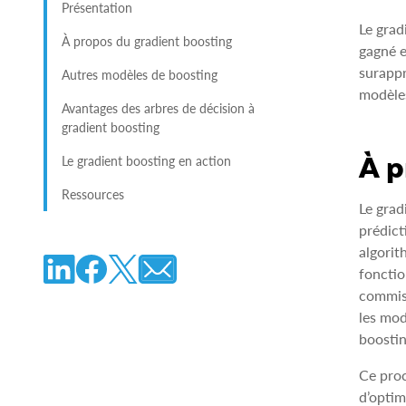
Présentation
Le grad
À propos du gradient boosting
gagné e
surappr
Autres modèles de boosting
modèles
Avantages des arbres de décision à
gradient boosting
À p
Le gradient boosting en action
Ressources
Le grad
prédict
algorit
fonctio
commise
les mod
boostin
Ce proc
d’optim