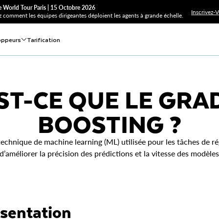
 World Tour Paris | 15 Octobre 2026
Inscrivez-
 comment les équipes dirigeantes déploient les agents à grande échelle.
oppeurs
Tarification
ST-CE QUE LE GRA
BOOSTING ?
echnique de machine learning (ML) utilisée pour les tâches de régr
d’améliorer la précision des prédictions et la vitesse des modèle
sentation