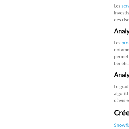
Les
ser
investi
des ris
Analy
Les
pro
notamme
permet 
bénéfic
Analy
Le grad
algorit
d’avis 
Crée
Snowfla