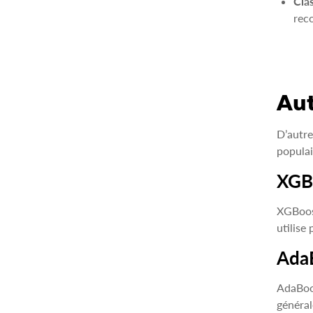
Cla
rec
Aut
D’autr
populai
XGB
XGBoost
utilise
Ada
AdaBoos
général