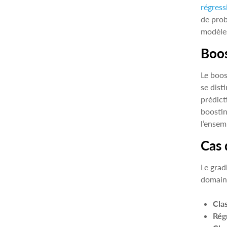
régress
de prob
modèles
Boos
Le boos
se dist
prédict
boostin
l’ensem
Cas 
Le grad
domain
Clas
Rég