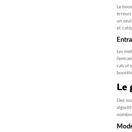
Le boos
erreurs
un seul
et caté
Entra
Les mét
l’entra
calcul 
boostin
Le 
Des mod
algorit
nombreu
Modél