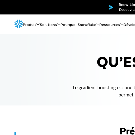
Snowflake
Découvrez
Produit
Solutions
Pourquoi Snowflake
Ressources
Dével
QU’E
Le gradient boosting est une t
permet 
Pré