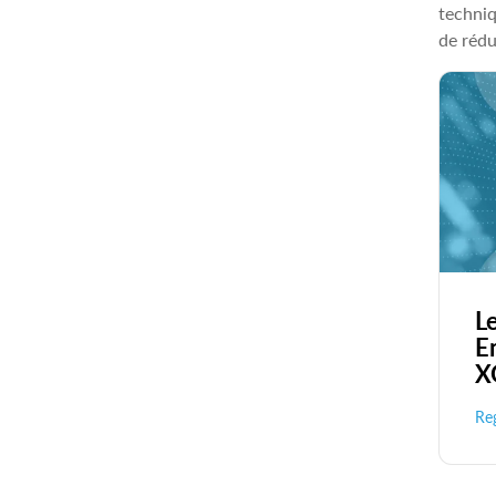
techniq
de rédu
L
E
X
Reg