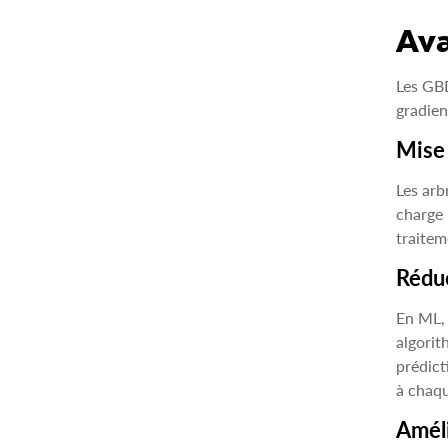
Ava
Les GBD
gradien
Mise
Les arb
charge 
traite
Réduc
En ML, 
algorit
prédict
à chaqu
Améli