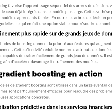
ting favorise l’apprentissage séquentiel des arbres de décision, 
 de ceux déjà intégrés dans le modèle plus large. Cette synthèse 
 modèle d’apprenants faibles. En outre, les arbres de décision p
gorielles, ce qui en fait une option viable pour résoudre de no
înement plus rapide sur de grands jeux de do
hodes de boosting donnent la priorité aux features qui augment
înement. Cette sélectivité réduit le nombre d’attributs de donné
et capables de traiter facilement de grands jeux de données. Il es
g afin d’accélérer davantage l’entraînement des modèles.
gradient boosting en action
èles de gradient boosting sont utilisés dans un large éventail d
hmes sont particulièrement efficaces pour résoudre des problèm
ses applications concrètes.
isation prédictive dans les services financier