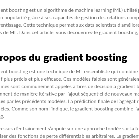
ient boosting est un algorithme de machine learning (ML) utilisé po
n popularité grâce à ses capacités de gestion des relations comp
entissage. Cette technique permet aux data scientists d’améliorer 
 de ML. Dans cet article, vous découvrirez le gradient boosting, 
ropos du gradient boosting
ient boosting est une technique de ML ensembliste qui combine
if plus précis et plus efficace. Ces modèles faibles sont général
hmes sont communément appelés arbres de décision à gradient b
nnent de manière itérative par l’ajout séquentiel de nouveaux mo
s par les précédents modèles. La prédiction finale de l’agrégat 
èles. Comme son nom l’indique, le gradient boosting combine l’
g.
essus d’entraînement s’appuie sur une approche fondée sur la f
iser des fonctions de perte différentiables arbitraires. Le grad