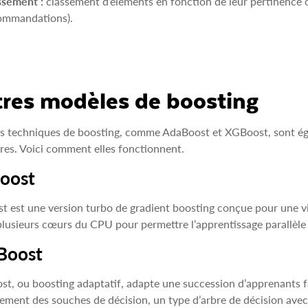
ssement :
classement d’éléments en fonction de leur pertinence o
ommandations).
res modèles de boosting
es techniques de boosting, comme AdaBoost et XGBoost, sont ég
res. Voici comment elles fonctionnent.
oost
 est une version turbo de gradient boosting conçue pour une vi
 plusieurs cœurs du CPU pour permettre l’apprentissage parallèl
Boost
t, ou boosting adaptatif, adapte une succession d’apprenants f
ement des souches de décision, un type d’arbre de décision ave