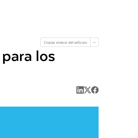
Copiar enlace del artículo
 para los
Abrir en Claude
Abrir en ChatGPT