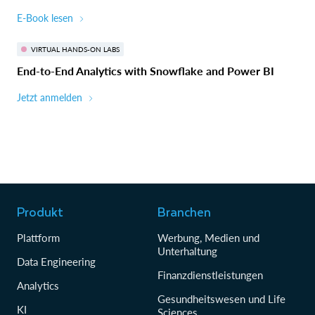
E-Book lesen
VIRTUAL HANDS-ON LABS
End-to-End Analytics with Snowflake and Power BI
Jetzt anmelden
Produkt
Branchen
Plattform
Werbung, Medien und
Unterhaltung
Data Engineering
Finanzdienstleistungen
Analytics
Gesundheitswesen und Life
KI
Sciences