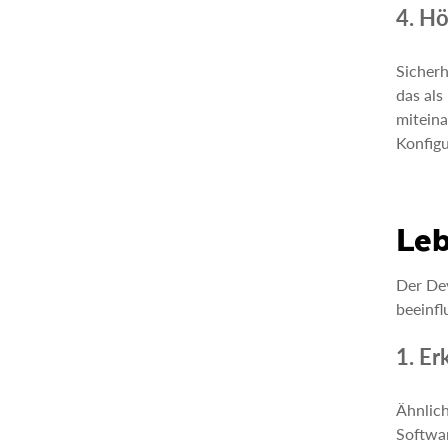
4. Hö
Sicherh
das als
miteina
Konfigu
Le
Der Dev
beeinfl
1. E
Ähnlich
Softwar