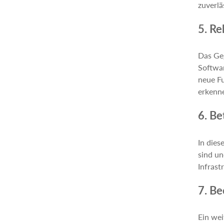
zuverlä
5. Re
Das Geg
Softwar
neue Fu
erkenne
6. Be
In dies
sind un
Infrast
7. B
Ein wei