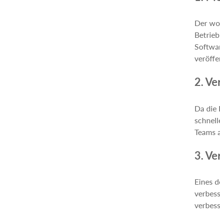
Der woh
Betrieb
Softwar
veröffe
2. Ve
Da die
schnell
Teams a
3. Ve
Eines d
verbess
verbess