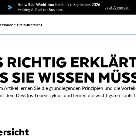
Snowflake World Tour Berlin | 29. September 2026
Jetzt Anmelden
Making AI Real for Business
er:innen
Preisübersicht
 RICHTIG ERKLÄRT:
S SIE WISSEN MÜS
 Artikel lernen Sie die grundlegenden Prinzipien und die Vorte
mit dem DevOps-Lebenszyklus und lernen die wichtigsten Tools f
rsicht