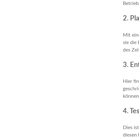
Betrieb
2. Pl
Mit ein
sie die
des Zei
3. En
Hier fi
geschri
können,
4. Te
Dies is
diesen 