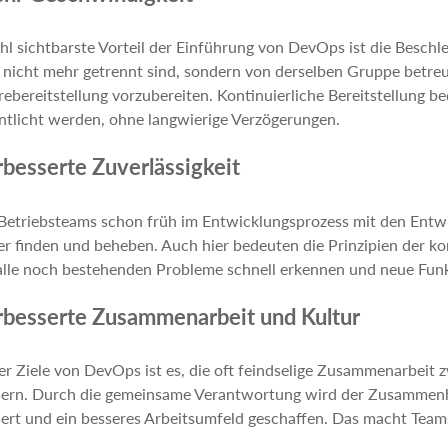
l sichtbarste Vorteil der Einführung von DevOps ist die Besch
 nicht mehr getrennt sind, sondern von derselben Gruppe betre
ebereitstellung vorzubereiten. Kontinuierliche Bereitstellung b
ntlicht werden, ohne langwierige Verzögerungen.
rbesserte Zuverlässigkeit
 Betriebsteams schon früh im Entwicklungsprozess mit den Entw
er finden und beheben. Auch hier bedeuten die Prinzipien der kon
lle noch bestehenden Probleme schnell erkennen und neue Funk
rbesserte Zusammenarbeit und Kultur
er Ziele von DevOps ist es, die oft feindselige Zusammenarbeit
ern. Durch die gemeinsame Verantwortung wird der Zusammenhal
ert und ein besseres Arbeitsumfeld geschaffen. Das macht Teams 