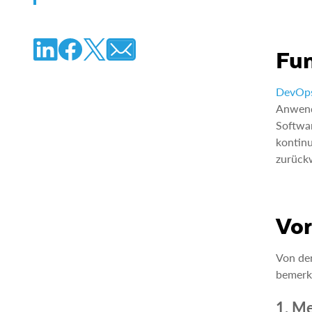
Fu
DevOp
Anwend
Softwar
kontinu
zurückw
Vor
Von den
bemerk
1. M