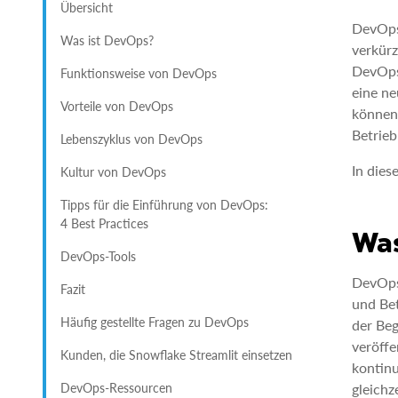
Übersicht
DevOps 
Was ist DevOps?
verkürz
DevOps
Funktionsweise von DevOps
eine ne
Vorteile von DevOps
können 
Betrieb
Lebenszyklus von DevOps
In dies
Kultur von DevOps
Tipps für die Einführung von DevOps:
4 Best Practices
Was
DevOps-Tools
DevOps 
Fazit
und Be
Häufig gestellte Fragen zu DevOps
der Beg
veröffe
Kunden, die Snowflake Streamlit einsetzen
kontinu
DevOps-Ressourcen
gleichz