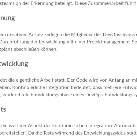
steams an der Erkennung beteiligt. Diese Zusammenarbeit führt
anung
em iterativen Ansatz zerlegen die Mitglieder des DevOps-Teams e
 Durchführung der Entwicklung mit einer Projektmanagement-Sof
tplans abschließen können.
twicklung
ndet die eigentliche Arbeit statt. Der Code wird von Anfang an mit
eben. Kontinuierliche Integration bedeutet, dass mehrere Entwick
 wodurch die Entwicklungsphase eines DevOps-Entwicklungszykl
sts
t ein weiterer Aspekt der kontinuierlichen Integration: Automati
bereitstellen. Da die Tests während des Entwicklungszyklus sta