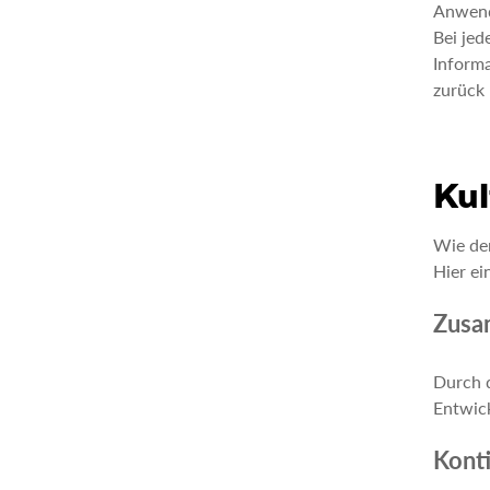
Anwend
Bei je
Informa
zurück
Kul
Wie der
Hier ei
Zusa
Durch d
Entwick
Konti