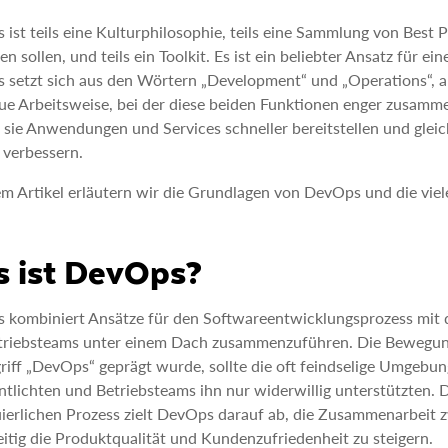
ist teils eine Kulturphilosophie, teils eine Sammlung von Best 
en sollen, und teils ein Toolkit. Es ist ein beliebter Ansatz für e
 setzt sich aus den Wörtern „Development“ und „Operations“, 
ue Arbeitsweise, bei der diese beiden Funktionen enger zusam
sie Anwendungen und Services schneller bereitstellen und gleich
 verbessern.
em Artikel erläutern wir die Grundlagen von DevOps und die viel
 ist DevOps?
kombiniert Ansätze für den Softwareentwicklungsprozess mit d
triebsteams unter einem Dach zusammenzuführen. Die Bewegung
riff „DevOps“ geprägt wurde, sollte die oft feindselige Umgebu
ntlichten und Betriebsteams ihn nur widerwillig unterstützten. 
ierlichen Prozess zielt DevOps darauf ab, die Zusammenarbeit 
eitig die Produktqualität und Kundenzufriedenheit zu steigern.