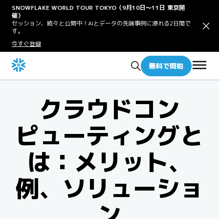
SNOWFLAKE WORLD TOUR TOKYO（9月10日〜11日 東京開
催）
セッション、続々と公開中！AIとデータの先端事例に浸れる2日間で
す。
今すぐ登録
無料で開始
クラウドコン
ピューティングと
は：メリット、
例、ソリューショ
ン