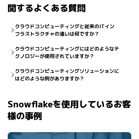
関するよくある質問
クラウドコンピューティングと従来のITイン
フラストラクチャの違いは何ですか？
従来型のITインフラストラクチャでは、組織が高価な
クラウドコンピューティングにはどのようなテ
サーバー、ストレージ、ネットワークを購入し、所有
クノロジーが使用されていますか？
し、維持する必要があります。一方、クラウドコン
ピューティングでは、従量課金の料金モデルを使用し
クラウドコンピューティングは、複数のコアテクノロ
て、インターネット上で同じサービスをオンデマンドで
クラウドコンピューティングソリューションに
ジーの連携に依存しています。コンピュートリソース
提供します。
はどのような例がありますか？
は、アプリケーションや仮想環境の処理能力を供給しま
す。ネットワーキングにより、ユーザーとデータセン
クラウドコンピューティングソリューションは、多くの
ター間の高速で信頼性の高い接続が可能になります。モ
日常的なサービスやアプリケーションに組み込まれてい
ニタリングツールは、パフォーマンス、使用状況、コス
Snowflakeを使用しているお客
ます。たとえば、ウェブベースのメールでは、ユーザー
トを追跡します。
セキュリティ制御
とIDサービスは、暗
は独自のメールサーバーを運用することなく、メッセー
号化とアクセス制御によってデータを保護します。開発
様の事例
ジの送信、受信、保存を行えます。ストリーミングサー
者APIは、クラウドベースのアプリケーションの作成、自
ビスは、クラウドベースのインフラストラクチャを通じ
動化、他のソフトウェアとの統合を可能にします。
て動画と音声のコンテンツをオンデマンドで配信しま
す。ファイルストレージと共有プラットフォームは、イ