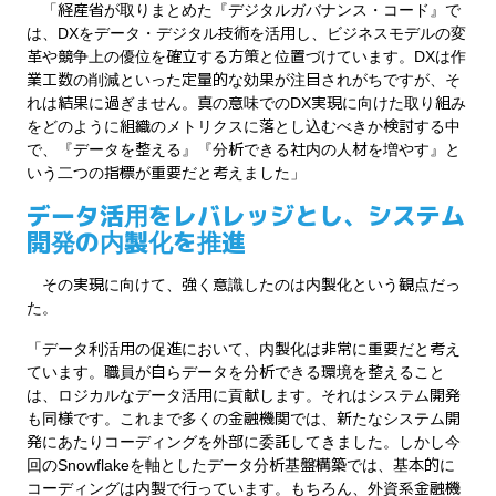
「経産省が取りまとめた『デジタルガバナンス・コード』で
は、DXをデータ・デジタル技術を活用し、ビジネスモデルの変
革や競争上の優位を確立する方策と位置づけています。DXは作
業工数の削減といった定量的な効果が注目されがちですが、そ
れは結果に過ぎません。真の意味でのDX実現に向けた取り組み
をどのように組織のメトリクスに落とし込むべきか検討する中
で、『データを整える』『分析できる社内の人材を増やす』と
いう二つの指標が重要だと考えました」
データ活用をレバレッジとし、システム
開発の内製化を推進
その実現に向けて、強く意識したのは内製化という観点だっ
た。
「データ利活用の促進において、内製化は非常に重要だと考え
ています。職員が自らデータを分析できる環境を整えること
は、ロジカルなデータ活用に貢献します。それはシステム開発
も同様です。これまで多くの金融機関では、新たなシステム開
発にあたりコーディングを外部に委託してきました。しかし今
回のSnowflakeを軸としたデータ分析基盤構築では、基本的に
コーディングは内製で行っています。もちろん、外資系金融機