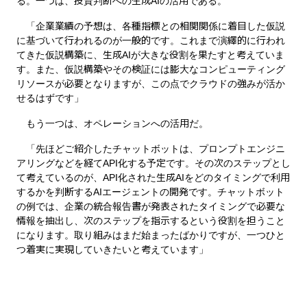
る。一つは、投資判断への生成AIの活用である。
「企業業績の予想は、各種指標との相関関係に着目した仮説
に基づいて行われるのが一般的です。これまで演繹的に行われ
てきた仮説構築に、生成AIが大きな役割を果たすと考えていま
す。また、仮説構築やその検証には膨大なコンピューティング
リソースが必要となりますが、この点でクラウドの強みが活か
せるはずです」
もう一つは、オペレーションへの活用だ。
「先ほどご紹介したチャットボットは、プロンプトエンジニ
アリングなどを経てAPI化する予定です。その次のステップとし
て考えているのが、API化された生成AIをどのタイミングで利用
するかを判断するAIエージェントの開発です。チャットボット
の例では、企業の統合報告書が発表されたタイミングで必要な
情報を抽出し、次のステップを指示するという役割を担うこと
になります。取り組みはまだ始まったばかりですが、一つひと
つ着実に実現していきたいと考えています」