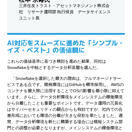
三井住友トラスト・アセットマネジメント株式会
社 リサーチ運用部 執行役員 データサイエンス
ユニット長
AI対応をスムーズに進めた「シンプル・
イズ・ベスト」の価値観に
これらの価値基準に基づき検討を進めた結果、同社は
Snowflakeを中軸とするデータ分析基盤を選んだ。
「Snowflakeを選択した最大の理由は、フルマネージドサー
ビスである点です。開発環境にはGitHubを標準採用し、AWSの
コンテナを最大限に活用することでOSの影響を最小限に抑えて
います。さらに、データ分析環境をメインシステムの稼働環境
から分離したことも重要なポイントです。データ運用の冗長化
はサイバーセキュリティの観点からも有効ですが、社内での合
意形成においても環境の分離が大きな役割を果たしました。通
常、データ分析環境を新たに構築する場合には情報システム部
門との調整が必要となりますが、メインシステムの稼働環境と