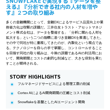
SNOWFLAKEで実現する『データを整
える』『分析できる社内の人材を増や
す』２つの取り組み
多くの金融機関にとって、金融DXによるサービス品質向上や業
務省力化は喫緊の課題だ。三井住友トラスト・アセットマネジ
メント株式会社は、データを整備する」「分析に関わる人材を
拡大する」という二つの指標に基づき金融DXを推進してきた。
その中で同社が特に重視してきたのが、内製化という視点であ
る。テクノロジーを自らの手で掌握し、コントロールすること
を目指す同社の取り組みは、今後の課題であるAIの利活用にお
いて、開発期間とコストの劇的な削減など、大きな役割を果た
すことが期待される。
STORY HIGHLIGHTS
フルマネージドサービスによる管理工数の削減
Cortex AIによるAI開発期間の圧縮とコスト削減
Snowflakeを基盤としたAIエージェント開発