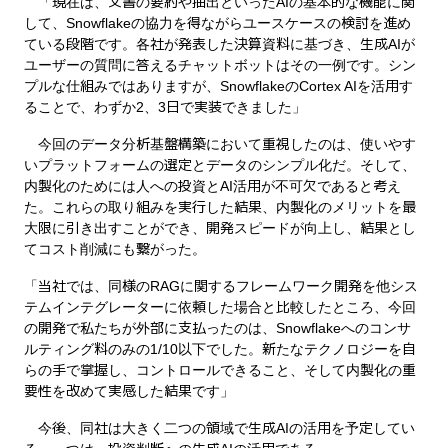
「現在は、文書の要約や抽出といったAIの基本的な機能に関
して、Snowflakeの協力を得ながらユースケースの検討を進め
ている段階です。各社が発表した決算資料に基づき、生成AIが
ユーザーの質問に答えるチャットボットはその一例です。シン
プルな仕組みではありますが、SnowflakeのCortex AIを活用す
ることで、わずか2、3日で実装できました」
今回のデータ分析基盤構築において重視したのは、使いやす
いプラットフォームの選定とデータのシンプル化だ。そして、
内製化のためには人への投資とAI活用が不可欠であると考え
た。これらの取り組みを実行した結果、内製化のメリットを最
大限に引き出すことができ、開発スピードが向上し、結果とし
てコスト削減にも繋がった。
「当社では、同様のRAGに関するフレームワーク開発を他シス
テムインテグレーターに依頼した場合と比較したところ、今回
の開発で私たちが外部に支払ったのは、Snowflakeへのコンサ
ルティング料のみの1/10以下でした。新たなテクノロジーを自
らの手で掌握し、コントロールできること、そして内製化の重
要性を改めて実感した結果です」
今後、同社は大きく二つの領域で生成AIの活用を予定してい