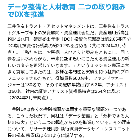
データ整備と人材教育 二つの取り組み
でDXを推進
三井住友トラスト・アセットマネジメントは、三井住友トラス
トグループ傘下の投資顧問・資産運用会社だ。資産運用残高は
約94.2兆円、確定拠出年金（DC）投資信託残高は約2.65兆円で
DC専用投資信託残高の約20.2％を占める（共に2024年3月時
点）。「私たちは、お客様一人ひとりと歩みをともにし、同じ
夢を追い求めながら、未来に託す思いにこたえる資産運用の新
しいカタチを追求していきます。」というミッション実現に大
きく貢献してきたのは、多様な専門性と実績を持つ社内のプロ
フェッショナルたちだ。役職員数680名中、ファンドマネー
ジャーは130名で、その平均経験年数は約16.3年。アナリスト
は50名、社内の証券アナリスト資格保持者は254名に及ぶ
（2024年3月末時点）。
金融DXは多くの金融機関が直面する重要な課題の一つであ
る。こうした状況下、同社は「データ整備」と「分析できる人
材の拡大」という二つの観点からDXを推進している。その理由
について、リサーチ運用部 執行役員データサイエンスユニット
長の松本 宗寿氏は次のように説明する。