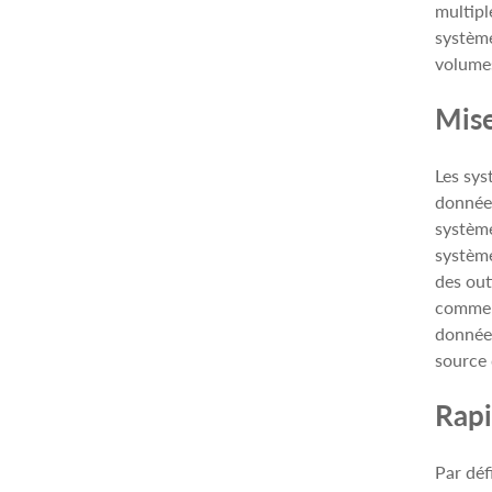
multipl
système
volumes
Mise
Les sys
données
système
système
des out
commerc
données
source 
Rapi
Par déf