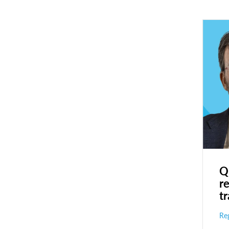
Q
r
t
Reg