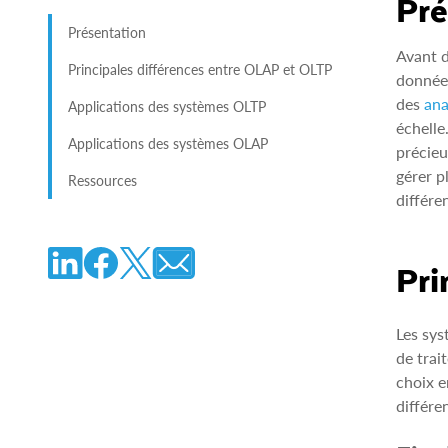
Pré
Présentation
Avant d
Principales différences entre OLAP et OLTP
données
des
ana
Applications des systèmes OLTP
échelle
Applications des systèmes OLAP
précieu
gérer p
Ressources
différe
Pri
Les sys
de trai
choix e
différe