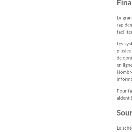
Fina
La gran
rapidem
facilit
Les sys
plusieu
de donn
en lign
Nombre
informa
Pour fa
aident 
Sour
Le sché