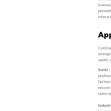
transac
permett
interac
App
Contrai
entrepr
santé, d
Santé :
profond
facteur
encore 
soins a
Industr