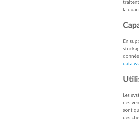
traiten
la quan
Capa
En supp
stockag
données
data w
Util
Les sys
des ven
sont qu
des che