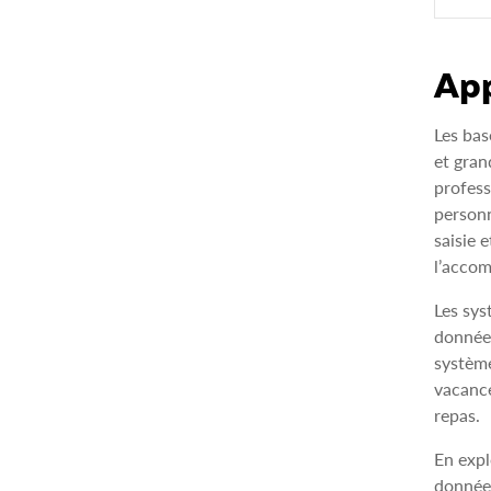
App
Les bas
et gran
profess
personn
saisie 
l’accom
Les sys
données
système
vacance
repas.
En expl
données