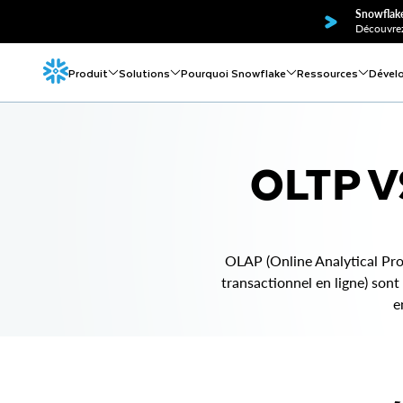
Snowflake
Découvrez
Produit
Solutions
Pourquoi Snowflake
Ressources
Dével
OLTP V
OLAP (Online Analytical Proc
transactionnel en ligne) so
e