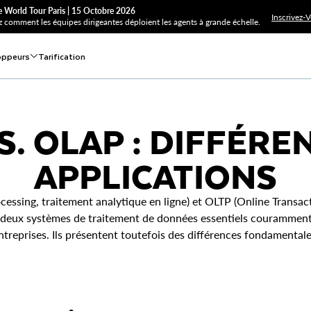
 World Tour Paris | 15 Octobre 2026
Inscrivez-
 comment les équipes dirigeantes déploient les agents à grande échelle.
oppeurs
Tarification
S. OLAP : DIFFÉRE
APPLICATIONS
essing, traitement analytique en ligne) et OLTP (Online Transac
nt deux systèmes de traitement de données essentiels couramment
ntreprises. Ils présentent toutefois des différences fondamentale