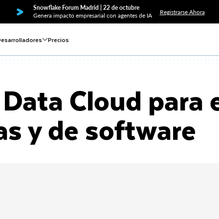
Snowflake Forum Madrid | 22 de octubre
Registrarse Ahora
Genera impacto empresarial con agentes de IA
esarrolladores
Precios
 Data Cloud para
as y de software