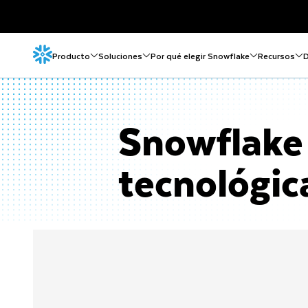
Producto
Soluciones
Por qué elegir Snowflake
Recursos
D
Snowflake
tecnológic