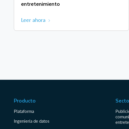
entretenimiento
Leer ahora
Producto
Secto
Plataforma
Public
comuni
Ingeniería de datos
entret