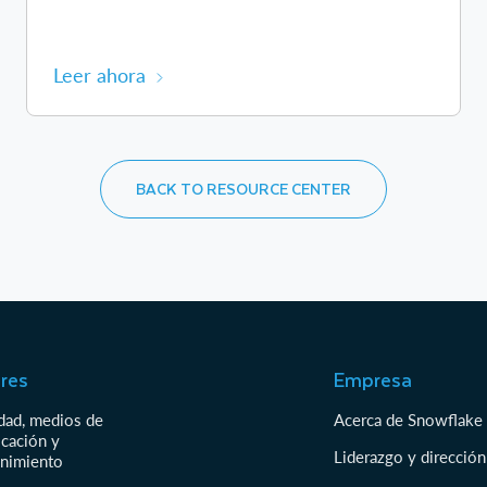
Leer ahora
BACK TO RESOURCE CENTER
res
Empresa
idad, medios de
Acerca de Snowflake
cación y
Liderazgo y dirección
enimiento