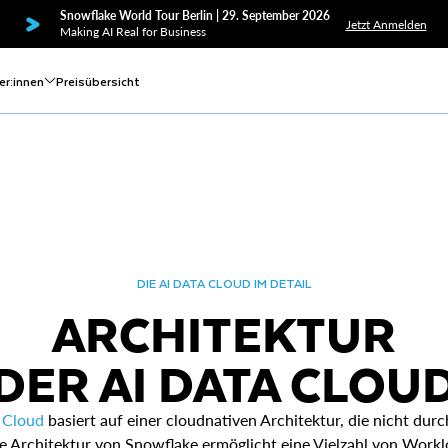
Snowflake World Tour Berlin | 29. September 2026
Jetzt Anmelden
Making AI Real for Business
er:innen
Preisübersicht
DIE AI DATA CLOUD IM DETAIL
ARCHITEKTUR
DER AI DATA CLOU
 Cloud
basiert auf einer cloudnativen Architektur, die nicht durc
e Architektur von Snowflake ermöglicht eine Vielzahl von Workl