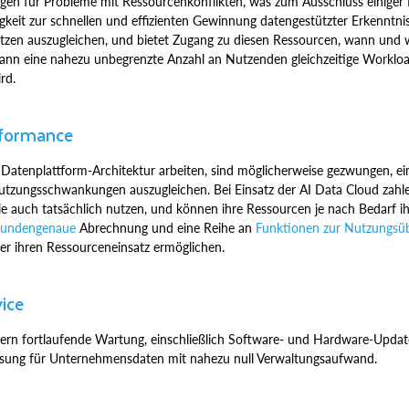
rgen für Probleme mit Ressourcenkonflikten, was zum Ausschluss einiger
igkeit zur schnellen und effizienten Gewinnung datengestützter Erkenntni
itzen auszugleichen, und bietet Zugang zu diesen Ressourcen, wann und 
ann eine nahezu unbegrenzte Anzahl an Nutzenden gleichzeitige Workloa
rd.
rformance
 Datenplattform-Architektur arbeiten, sind möglicherweise gezwungen, e
Nutzungsschwankungen auszugleichen. Bei Einsatz der AI Data Cloud zahl
ie auch tatsächlich nutzen, und können ihre Ressourcen je nach Bedarf 
kundengenaue
Abrechnung und eine Reihe an
Funktionen zur Nutzungsü
er ihren Ressourceneinsatz ermöglichen.
vice
rdern fortlaufende Wartung, einschließlich Software- und Hardware-Updat
 Lösung für Unternehmensdaten mit nahezu null Verwaltungsaufwand.