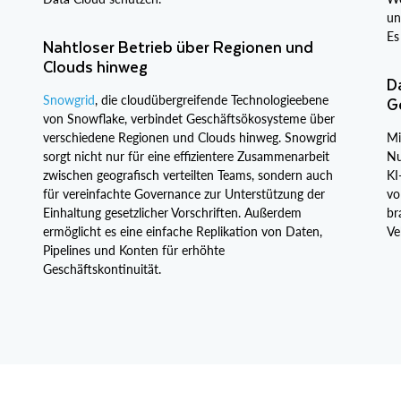
un
Es
Nahtloser Betrieb über Regionen und
Clouds hinweg
Da
G
Snowgrid
, die cloudübergreifende Technologieebene
von Snowflake, verbindet Geschäftsökosysteme über
verschiedene Regionen und Clouds hinweg. Snowgrid
M
sorgt nicht nur für eine effizientere Zusammenarbeit
Nu
zwischen geografisch verteilten Teams, sondern auch
KI
für vereinfachte Governance zur Unterstützung der
vo
Einhaltung gesetzlicher Vorschriften. Außerdem
br
ermöglicht es eine einfache Replikation von Daten,
Ve
Pipelines und Konten für erhöhte
Geschäftskontinuität.