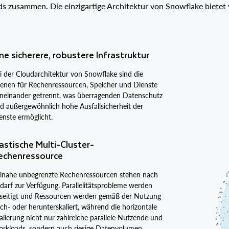
 zusammen. Die einzigartige Architektur von Snowflake bietet v
ne sicherere, robustere Infrastruktur
i der Cloudarchitektur von Snowflake sind die
enen für Rechenressourcen, Speicher und Dienste
neinander getrennt, was überragenden Datenschutz
d außergewöhnlich hohe Ausfallsicherheit der
enste ermöglicht.
astische Multi-Cluster-
echenressource
inahe unbegrenzte Rechenressourcen stehen nach
darf zur Verfügung. Parallelitätsprobleme werden
seitigt und Ressourcen werden gemäß der Nutzung
ch- oder herunterskaliert, während die horizontale
alierung nicht nur zahlreiche parallele Nutzende und
rkloads, sondern auch riesige Datenvolumen