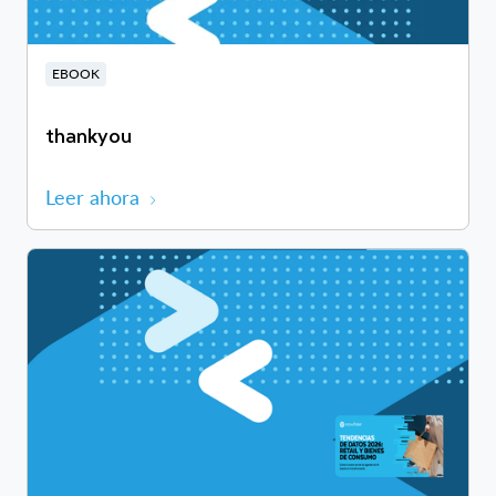
EBOOK
thankyou
Leer ahora