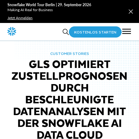
Snowflake World Tour Berlin | 29. September 2026
Making AI Real for Business
Jetzt Anmelden
KOSTENLOS STARTEN
CUSTOMER STORIES
GLS OPTIMIERT
ZUSTELLPROGNOSEN
DURCH
BESCHLEUNIGTE
DATENANALYSEN MIT
DER SNOWFLAKE AI
DATA CLOUD