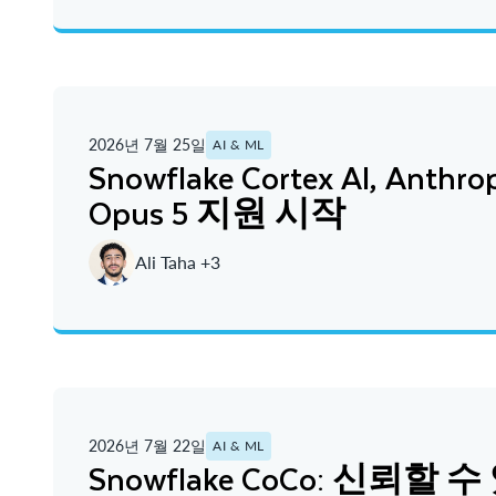
2026년 7월 25일
AI & ML
Snowflake Cortex AI, Anthro
Opus 5 지원 시작
Ali Taha +3
2026년 7월 22일
AI & ML
Snowflake CoCo: 신뢰할