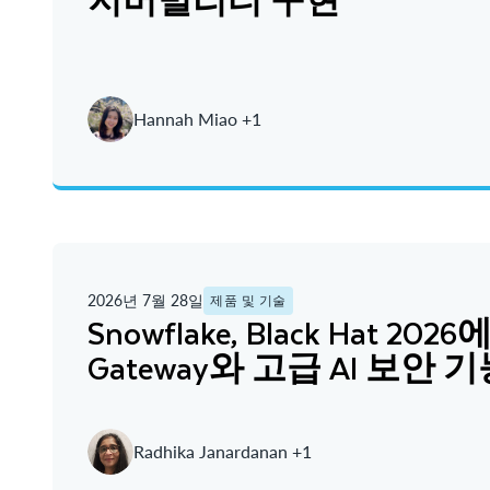
Hannah Miao +1
2026년 7월 28일
제품 및 기술
Snowflake, Black Hat 2026
Gateway와 고급 AI 보안 
Radhika Janardanan +1