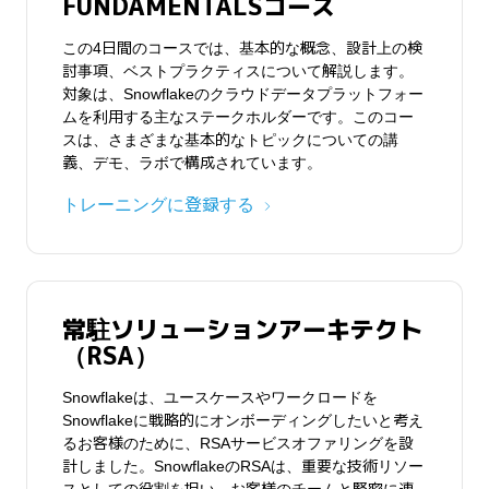
FUNDAMENTALSコース
この4日間のコースでは、基本的な概念、設計上の検
討事項、ベストプラクティスについて解説します。
常駐ソリューションアーキテクト
常駐ソリューションアーキテクト
対象は、Snowflakeのクラウドデータプラットフォー
（RSA）
ムを利用する主なステークホルダーです。このコー
（RSA）
スは、さまざまな基本的なトピックについての講
Snowflakeは、ユースケースやワークロードを
義、デモ、ラボで構成されています。
Snowflakeは、ユースケースやワークロードを
Snowflakeに戦略的にオンボーディングしたいと考え
Snowflakeに戦略的にオンボーディングしたいと考え
るお客様のために、RSAサービスオファリングを設
トレーニングに登録する
るお客様のために、RSAサービスオファリングを設
計しました。SnowflakeのRSAは、重要な技術リソー
計しました。SnowflakeのRSAは、重要な技術リソー
スとしての役割を担い、お客様のチームと緊密に連
スとしての役割を担い、お客様のチームと緊密に連
携してオンボーディングと移行を実行します。
携してオンボーディングと移行を実行します。
詳しくはこちら
常駐ソリューションアーキテクト
詳しくはこちら
（RSA）
Snowflakeは、ユースケースやワークロードを
Snowflakeに戦略的にオンボーディングしたいと考え
るお客様のために、RSAサービスオファリングを設
計しました。SnowflakeのRSAは、重要な技術リソー