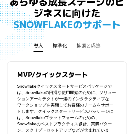
あらゆる成長ステージのビ
ジネスに向けた
SNOWFLAKEのサポート
導入
標準化
拡張と成熟
MVP/クイックスタート
データコラボレーション
アプリケーション
Snowflakeクイックスタートサービスパッケージで
高度なデータ保護を実現しながら、境界のない大規
Snowflakeのパワーを活用して、ネイティブアプリ
は、Snowflakeの円滑な使用開始のために、ソリュー
模なデータの共有と利用が可能になります。
ケーションを構築できます。
ションアーキテクトが一連のインタラクティブな
ワークショップを実施してお客様のチームをサポー
トします。クイックスタートサービスパッケージに
は、Snowflakeプラットフォームのための、
Snowflakeのベストプラクティス設計、実装パター
センター・オブ・エクセレンス
AI/ML
ン、スクリプトセットアップなどが含まれていま