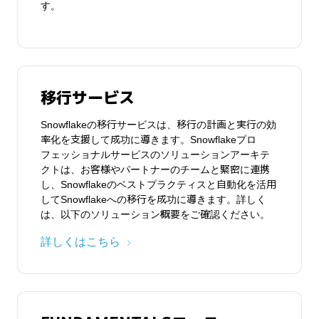
（COE）
す。
ワークロードの効率を最大化して、データサイエン
スプロジェクトを迅速かつ大規模に実現します。つ
Snowflakeでビジネスを拡大するための、人材、プロ
まり、AI、ML、LLMを活用します。
セス、テクノロジーの標準を確立します。
詳しくはこちら
お問い合わせはこちら
移行サービス
Snowflakeの移行サービスは、移行の計画と実行の効
率化を支援して成功に導きます。Snowflakeプロ
NEW FEATURESコース
フェッショナルサービスのソリューションアーキテ
ADVANCEDコース
クトは、お客様やパートナーのチームと緊密に連携
し、Snowflakeのベストプラクティスと自動化を活用
この1日間の集中型のワークショップでは、
この3日間のコースでは、Snowflakeのクラウドデー
してSnowflakeへの移行を成功に導きます。詳しく
Snowflakeのスキルの幅を広げ、プラットフォームに
タプラットフォームにおける、データ移動、パ
は、以下のソリューション概要をご確認ください。
関する実践的な知識を蓄積できます。過去12か月以
フォーマンス、セキュリティ、アジャイル開発、
内にSnowflakeのクラウドデータプラットフォームに
データ共有の学習をさらに進め、設計上の検討事項
詳しくはこちら
導入された機能を、深く体験できる機会となってい
とベストプラクティスについて解説します。この上
ます。このコースは、講義、デモ、ハンズオンラ
級コースは、講義、デモ、ラボで構成されます。
ボ、ディスカッションで構成されています。
トレーニングに登録する
トレーニングに登録する