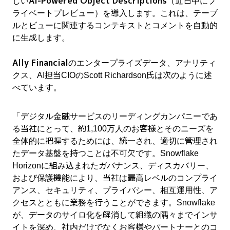
AI-Powered Object Descriptions
しい
（近日中にプ
ライベートプレビュー）を導入します。これは、テーブ
ルとビューに関連するコンテキストとコメントを自動的
に生成します。
Ally Financial
のエンタープライズデータ、アナリティ
クス、AI担当CIOのScott Richardson氏は次のように述
べています。
「デジタル金融サービスのリーディングカンパニーであ
る当社にとって、約1,100万人のお客様とそのニーズを
全体的に把握するためには、統一され、適切に管理され
たデータ基盤を持つことは不可欠です。Snowflake
Horizonに組み込まれたガバナンス、ディスカバリー、
および保護機能により、当社は最高レベルのコンプライ
アンス、セキュリティ、プライバシー、相互運用性、ア
クセスとともに業務を行うことができます。Snowflake
が、データのサイロ化を解消して組織の隅々までインサ
イトを深め、社内だけでなくお客様やパートナーとのコ