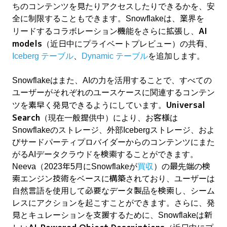
ちのコンテンツを見たりアクセスしたりできるかを、安
全に制限することもできます。Snowflakeは、業界を
AI
リードするコラボレーション機能をさらに拡張し、
models
（近日中にプライベートプレビュー）の共有、
Iceberg
テーブル
、
Dynamic
テーブル
を追加します。
Snowflakeはまた、AIの力を活用することで、すべての
ユーザーがそれぞれのユースケースに関連するコンテン
Universal
ツを素早く発見できるようにしています。
Search
（現在一般提供中）により、お客様は
Snowflakeのストレージ、外部Icebergストレージ、およ
びサードパーティプロバイダーからのコンテンツにまた
がるAIデータクラウドを検索することができます。
Neeva（2023年5月にSnowflakeが
買収
）の最先端の検
索エンジン技術をベースに構築されており、ユーザーは
自然言語を使用して必要なデータ製品を検索し、シーム
レスにアクションを起こすことができます。さらに、発
見とキュレーションを支援するために、Snowflakeは新