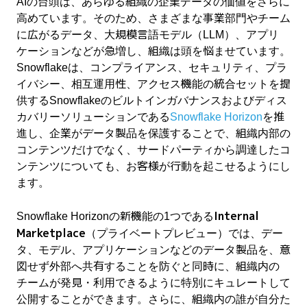
AIの台頭は、あらゆる組織の企業データの価値をさらに
高めています。そのため、さまざまな事業部門やチーム
に広がるデータ、大規模言語モデル（LLM）、アプリ
ケーションなどが急増し、組織は頭を悩ませています。
Snowflakeは、コンプライアンス、セキュリティ、プラ
イバシー、相互運用性、アクセス機能の統合セットを提
供するSnowflakeのビルトインガバナンスおよびディス
カバリーソリューションである
Snowflake Horizon
を推
進し、企業がデータ製品を保護することで、組織内部の
コンテンツだけでなく、サードパーティから調達したコ
ンテンツについても、お客様が行動を起こせるようにし
ます。
Internal
Snowflake Horizonの新機能の1つである
Marketplace
（プライベートプレビュー）では、デー
タ、モデル、アプリケーションなどのデータ製品を、意
図せず外部へ共有することを防ぐと同時に、組織内の
チームが発見・利用できるように特別にキュレートして
公開することができます。さらに、組織内の誰が自分た