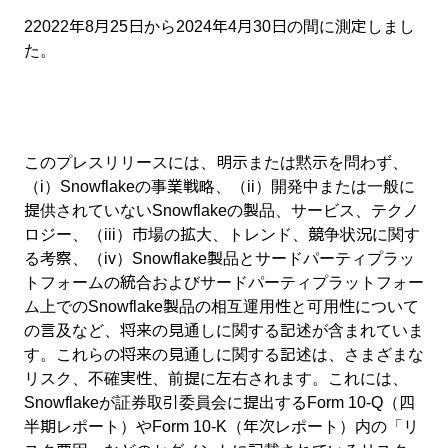
2
2022年8月25日から2024年4月30日の間に測定しまし
た。
このプレスリリースには、明示または黙示を問わず、
（i）Snowflakeの事業戦略、（ii）開発中または一般に
提供されていないSnowflakeの製品、サービス、テクノ
ロジー、（iii）市場の拡大、トレンド、競争状況に関す
る考察、（iv）Snowflake製品とサードパーティプラッ
トフォームの統合およびサードパーティプラットフォー
ム上でのSnowflake製品の相互運用性と可用性について
の言及など、将来の見通しに関する記述が含まれていま
す。これらの将来の見通しに関する記述は、さまざまな
リスク、不確実性、前提に左右されます。これには、
Snowflakeが証券取引委員会に提出するForm 10-Q（四
半期レポート）やForm 10-K（年次レポート）内の「リ