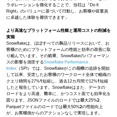
ラボレーションを強化することで、当社は『Do It
Right』のバリューに基づいて行動し、お客様や従業員
に卓越した体験を提供できます」
より高速なプラットフォーム性能と運用コストの削減を
実現
Snowflakeは、ほぼすべての製品リリースにおいて、お
客様のためにプラットフォームの性能と効率の改善に取
り組んでいます。その結果、Snowflakeのパフォーマン
スの影響を測定する
Snowflake Performance
Index
（SPI）では、Snowflakeがこの指標の追跡を開始
して以来、安定したお客様のワークロード全体で組織の
1
1
クエリ時間を27%
短縮し、過去12カ月間で12%
短縮
したと報告しています。Snowflakeはまた、データの
ロードをより高速、簡単に、かつコスト面でも効率化を
2
図ります。JSONファイルのロードでは最大25%
、
2
Parquetファイルのロードでは最大50%
の性能向上
が、お客様側からのアクションなしで実現します。