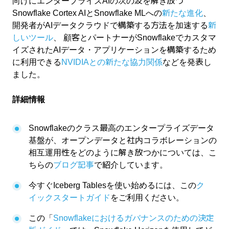
向けにエンタープライズAIの次の波を解き放つ
Snowflake Cortex AIとSnowflake MLへの
新たな進化
、
開発者がAIデータクラウドで構築する方法を加速する
新
しいツール
、 顧客とパートナーがSnowflakeでカスタマ
イズされたAIデータ・アプリケーションを構築するため
に利用できる
NVIDIAとの新たな協力関係
などを発表し
ました。
詳細情報
Snowflakeのクラス最高のエンタープライズデータ
基盤が、オープンデータと社内コラボレーションの
相互運用性をどのように解き放つかについては、こ
ちらの
ブログ記事
で紹介しています。
今すぐIceberg Tablesを使い始めるには、この
ク
イックスタートガイド
をご利用ください。
この「
Snowflakeにおけるガバナンスのための決定