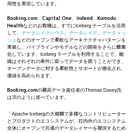
用性を実現しています。
Booking.com
Capital One
Indeed
Komodo
、
、
、
Health
などのお客様は、すでにIceberg テーブルを活用
して、
データレイクハウス
、
データレイク
、
データメッ
シュ
などのオープンで柔軟なアーキテクチャパターンを
実装し、パイプラインやモデルなどの開発をさらに簡素
化しています。Iceberg テーブルを利用することで、組
織はそれぞれの条件に従ってデータを扱うことができ、
オープンデータに対する柔軟性とサポートが強化され、
価値を高められます。
Booking.com
の最高データ責任者のThomas Davey氏
は次のように述べています。
「Apache Icebergの大規模で多様なコントリビューター
とプロダクトのエコシステムが、社内外のエコシステム
全体にオープンで共通のデータレイヤーを提供するため