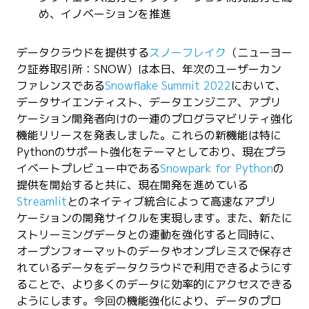
め、イノベーションを推進
データクラウドを提供する
スノーフレイク
（ニューヨー
ク証券取引所：SNOW）は
本日、年次のユーザーカン
ファレンスである
Snowflake Summit 2022
において、
データサイエンティスト、データエンジニア、アプリ
ケーション開発者向けの一連のプログラマビリティ強化
機能リリースを発表しました。
これらの新機能は特に
Python
のサポート強化をテーマとしており、現在プラ
イベートプレビュー中である
Snowpark for Python
の
提供を開始すると共に、現在開発を進めている
Streamlit
とのネイティブ統合によって高速なアプリ
ケーションの開発サイクルを実現します。また、新たに
ストリーミングデータとの連動を強化すると同時に、
オープンフォーマットのデータやオンプレミスで保存さ
れているデータをデータクラウドで利用できるようにす
ることで、より多くのデータに効率的にアクセスできる
ようにします。今回の機能強化により、データのプロ