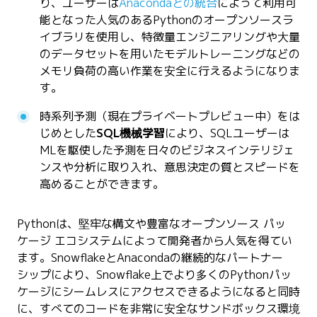
り、ユーザーは
Anacondaとの統合
によって利用可
能となった人気のあるPythonのオープンソースラ
イブラリを使用し、特徴量エンジニアリングや大量
のデータセットを用いたモデルトレーニングなどの
メモリ負荷の高い作業を安全に行えるようになりま
す。
時系列予測（現在プライベートプレビュー中）をは
じめとした
SQL機械学習
により、SQLユーザーは
MLを駆使した予測を日々のビジネスインテリジェ
ンスや分析に取り入れ、意思決定の質とスピードを
高めることができます。
Pythonは、堅牢な構文や豊富なオープンソース パッ
ケージ エコシステムによって開発者から人気を得てい
ます。SnowflakeとAnacondaの継続的なパートナー
シップにより、Snowflake上でより多くのPythonパッ
ケージにシームレスにアクセスできるようになると同時
に、すべてのコードを非常に安全なサンドボックス環境