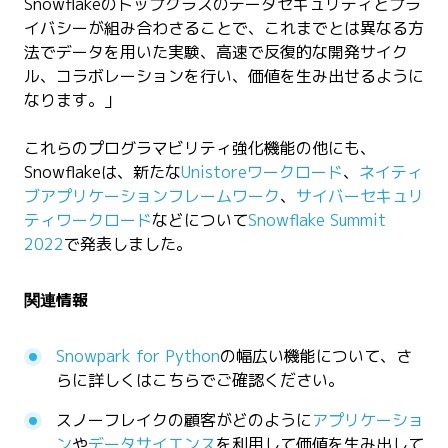
Snowflakeのトップクラスのデータセキュリティとプラ
イバシーが組み合わさることで、これまでとは異なる方
法でデータを用いた実験、高速で反復的な開発サイク
ル、コラボレーションを行い、価値を生み出せるように
なります。」
これらのプログラマビリティ強化機能の他にも、
Snowflakeは、新たな
Unistoreワークロード
、
ネイティ
ブアプリケーションフレームワーク
、
サイバーセキュリ
ティワークロード
などについて
Snowflake Summit
2022
で発表しました。
関連情報
Snowpark for Python
の幅広い機能について、さ
らに詳しくはこちらでご確認ください。
スノーフレイクの顧客がどのように
アプリケーショ
ン
や
データサイエンス
を利用して価値を生み出して