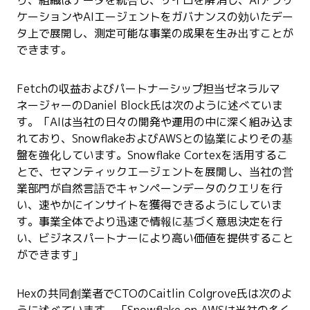
ケーションやAIエージェントをガバナンスの効いたデー
タ上で展開し、測定可能な事業の成果を生み出すことが
できます。
Fetchの収益およびパートナーシップ担当ゼネラルマ
ネージャーのDaniel Block氏は次のように述べていま
す。「AIは当社の日々の開発や運用の中に深く組み込ま
れており、SnowflakeおよびAWSとの協業によりその基
盤を強化しています。Snowflake Cortexを活用するこ
とで、セマンティックエージェントを展開し、当社の営
業部門が自然言語でキャンペーンデータのクエリを行
い、速やかにインサイトを獲得できるようにしていま
す。事業全体でより迅速で情報に基づく意思決定を行
い、ビジネスパートナーにより高い価値を提供すること
ができます」
Hexの共同創業者でCTOのCaitlin Colgrove氏は次のよ
うに述べています。「Snowflake on AWSは当社の多く