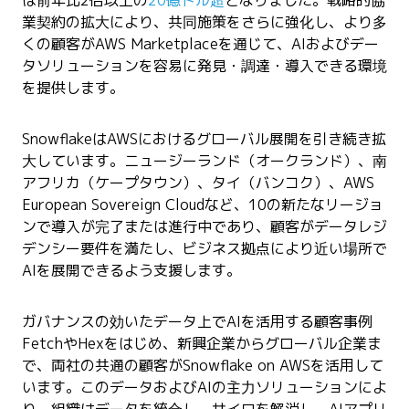
業契約の拡大により、共同施策をさらに強化し、より多
くの顧客がAWS Marketplaceを通じて、AIおよびデー
タソリューションを容易に発見・調達・導入できる環境
を提供します。
SnowflakeはAWSにおけるグローバル展開を引き続き拡
大しています。ニュージーランド（オークランド）、南
アフリカ（ケープタウン）、タイ（バンコク）、AWS
European Sovereign Cloudなど、10の新たなリージョ
ンで導入が完了または進行中であり、顧客がデータレジ
デンシー要件を満たし、ビジネス拠点により近い場所で
AIを展開できるよう支援します。
ガバナンスの効いたデータ上でAIを活用する顧客事例
FetchやHexをはじめ、新興企業からグローバル企業ま
で、両社の共通の顧客がSnowflake on AWSを活用して
います。このデータおよびAIの主力ソリューションによ
り、組織はデータを統合し、サイロを解消し、AIアプリ