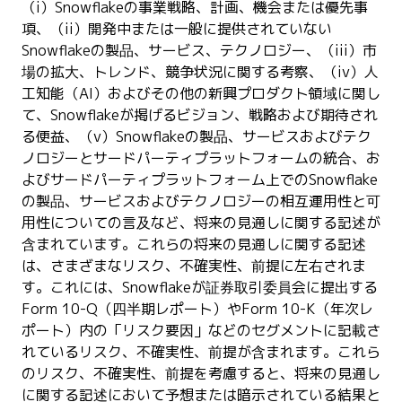
（i）Snowflakeの事業戦略、計画、機会または優先事
項、（ii）開発中または一般に提供されていない
Snowflakeの製品、サービス、テクノロジー、（iii）市
場の拡大、トレンド、競争状況に関する考察、（iv）人
工知能（AI）およびその他の新興プロダクト領域に関し
て、Snowflakeが掲げるビジョン、戦略および期待され
る便益、（v）Snowflakeの製品、サービスおよびテク
ノロジーとサードパーティプラットフォームの統合、お
よびサードパーティプラットフォーム上でのSnowflake
の製品、サービスおよびテクノロジーの相互運用性と可
用性についての言及など、将来の見通しに関する記述が
含まれています。これらの将来の見通しに関する記述
は、さまざまなリスク、不確実性、前提に左右されま
す。これには、Snowflakeが証券取引委員会に提出する
Form 10-Q（四半期レポート）やForm 10-K（年次レ
ポート）内の「リスク要因」などのセグメントに記載さ
れているリスク、不確実性、前提が含まれます。これら
のリスク、不確実性、前提を考慮すると、将来の見通し
に関する記述において予想または暗示されている結果と