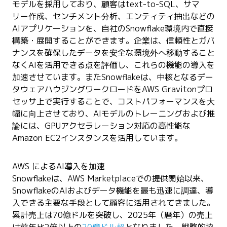
モデルを採用しており、顧客はtext-to-SQL、サマ
リー作成、センチメント分析、エンティティ抽出などの
AIアプリケーションを、自社のSnowflake環境内で直接
構築・展開することができます。企業は、信頼性とガバ
ナンスを確保したデータを安全な環境外へ移動すること
なくAIを活用できる点を評価し、これらの機能の導入を
加速させています。またSnowflakeは、中核となるデー
タウェアハウジングワークロードをAWS Gravitonプロ
セッサ上で実行することで、コストパフォーマンスを大
幅に向上させており、AIモデルのトレーニングおよび推
論には、GPUアクセラレーション対応の高性能な
Amazon EC2インスタンスを活用しています。
AWS によるAI導入を加速
Snowflakeは、AWS Marketplaceでの提供開始以来、
SnowflakeのAIおよびデータ機能を最も迅速に調達、導
入できる主要な手段として顧客に活用されてきました。
累計売上は70億ドルを突破し、2025年（暦年）の売上
は前年比2倍以上の
20億ドル超
となりました。戦略的協