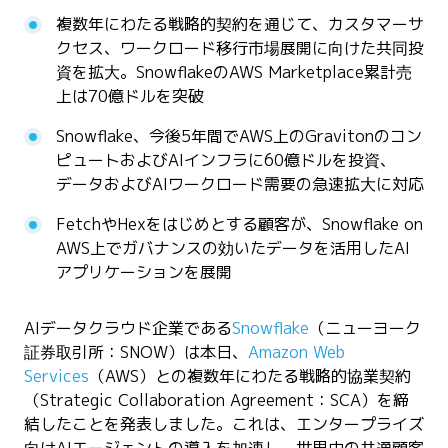
複数年にわたる戦略的契約を通じて、カスタマーサ
クセス、ワークロード移行市場展開に向けた共同投
資を拡大。SnowflakeのAWS Marketplace累計売
上は70億ドルを突破
Snowflake、今後5年間でAWS上のGravitonのコン
ピュートおよびAIインフラに60億ドルを投資、
データおよびAIワークロード需要の急速拡大に対応
FetchやHexをはじめとする顧客が、Snowflake on
AWS上でガバナンスの効いたデータを活用したAI
アプリケーションを展開
AIデータクラウド企業である
Snowflake
（ニューヨーク
証券取引所：SNOW）は本日、
Amazon Web
Services
（AWS）との複数年にわたる戦略的協業契約
（Strategic Collaboration Agreement：SCA）を締
結したことを発表しました。これは、エンタープライズ
向けAIエージェントの導入を加速し、世界中の共通顧客