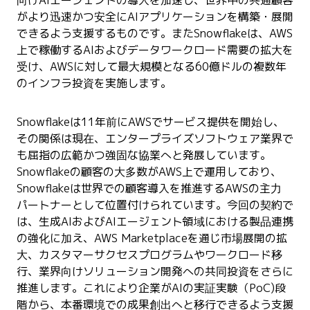
がより迅速かつ安全にAIアプリケーションを構築・展開
できるよう支援するものです。またSnowflakeは、AWS
上で稼働するAIおよびデータワークロード需要の拡大を
受け、AWSに対して最大規模となる60億ドルの複数年
のインフラ投資を実施します。
Snowflakeは11年前にAWSでサービス提供を開始し、
その関係は現在、エンタープライズソフトウェア業界で
も屈指の広範かつ強固な協業へと発展しています。
Snowflakeの顧客の大多数がAWS上で運用しており、
Snowflakeは世界での顧客導入を推進するAWSの主力
パートナーとして位置付けられています。今回の契約で
は、生成AIおよびAIエージェント領域における製品連携
の強化に加え、AWS Marketplaceを通じ市場展開の拡
大、カスタマーサクセスプログラムやワークロード移
行、業界向けソリューション開発への共同投資をさらに
推進します。これにより企業がAIの実証実験（PoC)段
階から、本番環境での成果創出へと移行できるよう支援