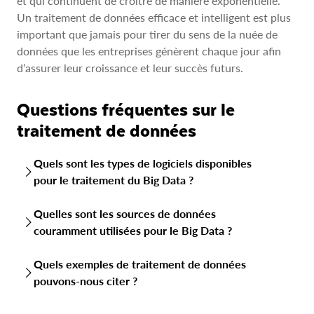
et qui continuent de croître de manière exponentielle.
Un traitement de données efficace et intelligent est plus
important que jamais pour tirer du sens de la nuée de
données que les entreprises génèrent chaque jour afin
d’assurer leur croissance et leur succès futurs.
Questions fréquentes sur le
traitement de données
Quels sont les types de logiciels disponibles
pour le traitement du Big Data ?
Frameworks de calcul distribué :
Apache Hadoop,
Quelles sont les sources de données
Apache Spark
couramment utilisées pour le Big Data ?
Data warehouses dans le cloud :
Google BigQuery,
Le Big Data regroupe des données d’une grande variété de
Amazon Redshift, Microsoft Azure HDInsight
Quels exemples de traitement de données
sources, qui peuvent être globalement classées en trois
pouvons-nous citer ?
types :
les données structurées, non structurées et semi-
Bases de données NoSQL :
MongoDB, Apache Cassandra
structurées
.
Systèmes de traitement de streams :
Apache Flink,