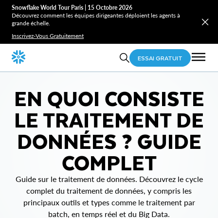
Snowflake World Tour Paris | 15 Octobre 2026
Découvrez comment les équipes dirigeantes déploient les agents à
grande échelle.
Inscrivez-Vous Gratuitement
ESSAI GRATUIT
EN QUOI CONSISTE
LE TRAITEMENT DE
DONNÉES ? GUIDE
COMPLET
Guide sur le traitement de données. Découvrez le cycle
complet du traitement de données, y compris les
principaux outils et types comme le traitement par
batch, en temps réel et du Big Data.