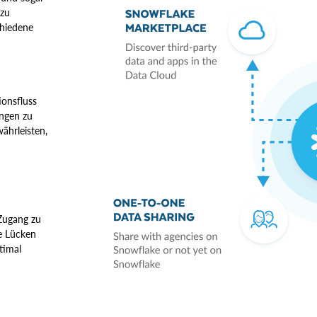
 zu
chiedene
ionsfluss
ungen zu
ährleisten,
 Zugang zu
e Lücken
timal