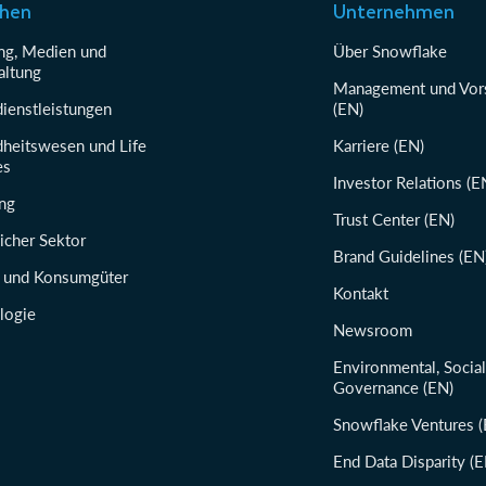
chen
Unternehmen
g, Medien und
Über Snowflake
altung
Management und Vor
dienstleistungen
(EN)
heitswesen und Life
Karriere (EN)
es
Investor Relations (E
ung
Trust Center (EN)
icher Sektor
Brand Guidelines (EN
 und Konsumgüter
Kontakt
logie
Newsroom
Environmental, Socia
Governance (EN)
Snowflake Ventures (
End Data Disparity (E