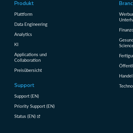
Produkt
Bran
Plattform
Werbun
Unterh
Data Engineering
Finanz
Analytics
Gesund
KI
Scienc
Applications und
Fertig
Collaboration
Öffentl
Preisübersicht
Handel
Support
Techno
Support (EN)
Priority Support (EN)
Status (EN)