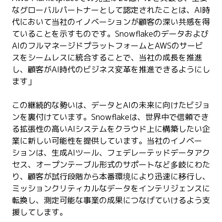
なグローバルパートナーとして認定されたことは、AI時
代において当社のイノベーションが顧客の深い共感を得
ていることを示すものです。Snowflakeのデータおよび
AIのフルマネージドプラットフォームとAWSのサービ
スをシームレスに統合することで、当社の成長を推進
し、顧客がAI時代のビジネス変革を推進できるようにし
ます」
この継続的な勢いは、データとAIの未来に向けたビジョ
ンを裏付けています。Snowflakeは、世界中で信頼でき
る拡張性の高いAIシステムをクラウド上に構築したい企
業に新しい可能性を提供しています。当社のイノベー
ションは、生成AIツール、フェデレーテッドデータアク
セス、オープンテーブル形式のサポートなど多岐にわた
り、顧客が試行段階から本番環境により迅速に移行し、
ミッションクリティカルなデータをインテリジェンスに
転換し、測定可能な事業の成果につなげていけるよう支
援してします。