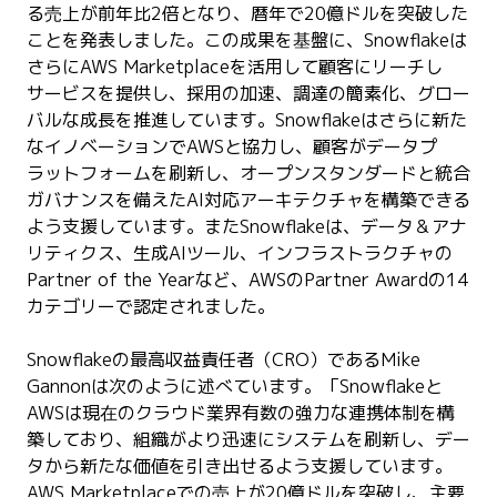
る売上が前年比2倍となり、暦年で20億ドルを突破した
ことを発表しました。この成果を基盤に、Snowflakeは
さらにAWS Marketplaceを活用して顧客にリーチし
サービスを提供し、採用の加速、調達の簡素化、グロー
バルな成長を推進しています。Snowflakeはさらに新た
なイノベーションでAWSと協力し、顧客がデータプ
ラットフォームを刷新し、オープンスタンダードと統合
ガバナンスを備えたAI対応アーキテクチャを構築できる
よう支援しています。またSnowflakeは、データ＆アナ
リティクス、生成AIツール、インフラストラクチャの
Partner of the Yearなど、AWSのPartner Awardの14
カテゴリーで認定されました。
Snowflakeの最高収益責任者（CRO）であるMike
Gannonは次のように述べています。「Snowflakeと
AWSは現在のクラウド業界有数の強力な連携体制を構
築しており、組織がより迅速にシステムを刷新し、デー
タから新たな価値を引き出せるよう支援しています。
AWS Marketplaceでの売上が20億ドルを突破し、主要