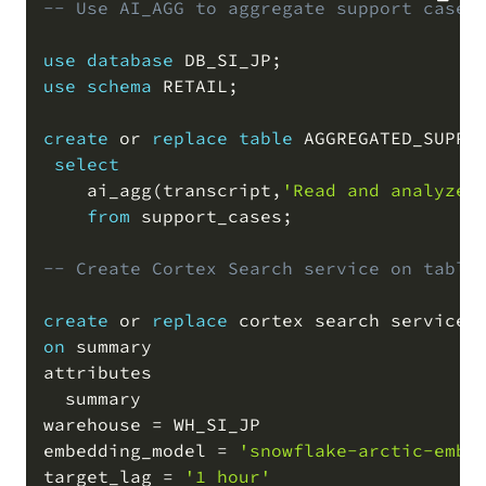
-- Use AI_AGG to aggregate support cases
COPY
use
database
 DB_SI_JP
;
use
schema
 RETAIL
;
create
or
replace
table
 AGGREGATED_SUPPO
select
    ai_agg
(
transcript
,
'Read and analyze 
from
 support_cases
;
-- Create Cortex Search service on table
create
or
replace
on
 summary 

attributes

  summary 

warehouse 
=
 WH_SI_JP 

embedding_model 
=
'snowflake-arctic-embe
target_lag 
=
'1 hour'