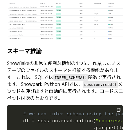
スキーマ推論
Snowflakeの非常に便利な機能の1つに、作業したいス
テージのファイルのスキーマを推論する機能がありま
す。これは、SQLでは
関数で実行され
INFER_SCHEMA()
ます。Snowpark Python APIでは、
メ
session.read()
ソッドを呼び出すと自動的に実行されます。コードスニ
ペットは次のとおりです。
# we can infer schema using the parq
    df 
=
 session
.
read
.
option
(
"compressio
COPY
.
parquet
(
loc