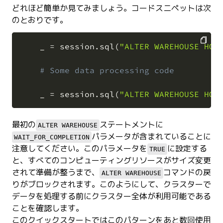
どれほど簡単か見てみましょう。コードスニペットは次
のとおりです。
    _ 
=
 session
.
sql
(
"ALTER WAREHOUSE HOL
COPY
# Some data processing code
    _ 
=
 session
.
sql
(
"ALTER WAREHOUSE HOL
最初の
ステートメントに
ALTER WAREHOUSE
パラメータが含まれていることに
WAIT_FOR_COMPLETION
注意してください。このパラメータを
に設定する
TRUE
と、すべてのコンピューティングリソースがサイズ変更
されて準備が整うまで、
コマンドの戻
ALTER WAREHOUSE
りがブロックされます。このようにして、クラスターで
データを処理する前にクラスター全体が利用可能である
ことを確認します。
このクイックスタートではこのパターンをあと数回使用