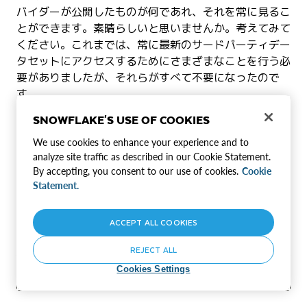
バイダーが公開したものが何であれ、それを常に見るこ
とができます。素晴らしいと思いませんか。考えてみて
ください。これまでは、常に最新のサードパーティデー
タセットにアクセスするためにさまざまなことを行う必
要がありましたが、それらがすべて不要になったので
す。
SNOWFLAKE'S USE OF COOKIES
スクリプトの実行
We use cookies to enhance your experience and to
左側のナビゲーションバーにあるファイルエクスプロー
analyze site traffic as described in our Cookie Statement.
ラーから、VS Codeで
スク
steps/03_load_weather.sql
By accepting, you consent to our use of cookies.
Cookie
リプトを開き、スクリプトを実行します。Snowflake
Statement.
マーケットプレイスで共有されたデータへのクエリがい
かに簡単であるかに注意してください。Snowflakeの他
ACCEPT ALL COOKIES
のテーブルやビューと同じようにアクセスします。
REJECT ALL
Cookies Settings
SELECT
*
FROM
 FROSTBYTE_WEATHERSOURCE
.
ON
COPY