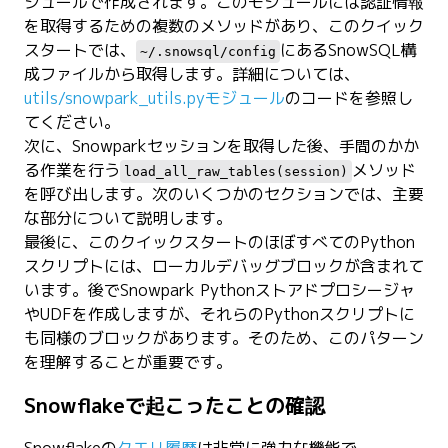
ジュールで作成されます。このモジュールには認証情報
を取得するための複数のメソッドがあり、このクイック
スタートでは、
にあるSnowSQL構
~/.snowsql/config
成ファイルから取得します。詳細については、
utils/snowpark_utils.pyモジュール
のコードを参照し
てください。
次に、Snowparkセッションを取得した後、手間のかか
る作業を行う
メソッド
load_all_raw_tables(session)
を呼び出します。次のいくつかのセクションでは、主要
な部分について説明します。
最後に、このクイックスタートのほぼすべてのPython
スクリプトには、ローカルデバッグブロックが含まれて
います。後でSnowpark Pythonストアドプロシージャ
やUDFを作成しますが、それらのPythonスクリプトに
も同様のブロックがあります。そのため、このパターン
を理解することが重要です。
Snowflakeで起こったことの確認
Snowflakeの
クエリ履歴
は非常に強力な機能で、