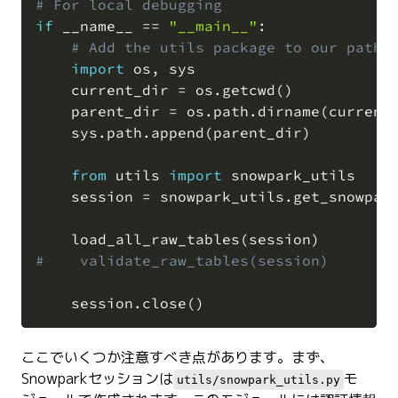
# For local debugging
if
 __name__ 
==
"__main__"
:
COPY
# Add the utils package to our path 
import
 os
,
 sys

    current_dir 
=
 os
.
getcwd
(
)
    parent_dir 
=
 os
.
path
.
dirname
(
current
    sys
.
path
.
append
(
parent_dir
)
from
 utils 
import
 snowpark_utils

    session 
=
 snowpark_utils
.
get_snowpar
    load_all_raw_tables
(
session
)
#    validate_raw_tables(session)
    session
.
close
(
)
ここでいくつか注意すべき点があります。まず、
Snowparkセッションは
モ
utils/snowpark_utils.py