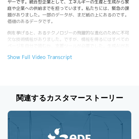
ヤーです。統合型企業として、エネルギーの生産と生成から家
庭や企業への供給までを担っています。私たちには、緊急の課
題がありました。一部のデータが、まだ紙の上にあるのです。
価値のあるデータです。
例を挙げると、あるテクノロジーの飛躍的な進化のために不可
欠な技術情報がありました。ですが、情報を得るにはすべての
ページを自分で読むか、支援ツールが必要でした。生成AIがあ
れば、紙の上のデータを探索できます。データをデジタル化し
Show Full Video Transcript
て、AIチャットボットをCortexなどでデータセットに適用でき
ます。
Snowflake AIデータクラウドのおかげで、データの民主化が実
現してアプリ構築が簡単になりました。初めてのユースケース
は、約80万ページ分のデータでした。今は自動で読み上げるこ
関連するカスタマーストーリー
ともチャットもできます。私たちの目的は、博士号取得者の支
援でした。設計変更やコスト変更の情報を探しやすくすること
でした。現在、このチャットボットは特定の分野の詳細な知識
を提供するためではなく、グローバルな用途で使用していま
す。従業員のエンパワメントとトレーニングです。
Snowflakeを活用するメリットはもちろん、すべてのデータを