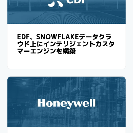
管理できることです。CortexでAIを適用できることです。
Streamlitのユーザーインターフェイスも重要です。セキュリ
ティの面から見て、非常に大きなメリットがあります。どんな
データも外部に出ないというメリットです。
EDF、SNOWFLAKEデータクラ
嬉しいですね。また、私が素晴らしいと感じているのは、イノ
ウド上にインテリジェントカスタ
ベーションのスピードです。Cortexの優れている点は、驚くほ
どの簡単さです。初めてのチャットボットは、わずか2週間ほ
マーエンジンを構築
どで完成しました。
あまりに素晴らしかったので、他のユースケースにも挑戦した
くなりました。Cortexならできます。当社のナレッジは、従業
員の頭の中にあります。ですから、データの民主化を進めるこ
とは非常に重要なのです。他のユースケースも検討中です。
次は、セールス文書をチャット化します。工場の作業手順のト
レーニングもチャット化したいと考えています。
さまざまなユースケースに段階的に取り組む予定です。以上
が、現在の戦略です。Snowflakeと生成AIを活用して、価値あ
るデータを探索します。