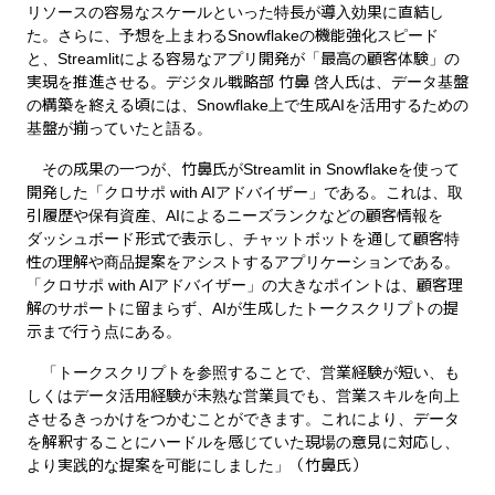
リソースの容易なスケールといった特長が導入効果に直結し
た。さらに、予想を上まわるSnowflakeの機能強化スピード
と、Streamlitによる容易なアプリ開発が「最高の顧客体験」の
実現を推進させる。デジタル戦略部 竹鼻 啓人氏は、データ基盤
の構築を終える頃には、Snowflake上で生成AIを活用するための
基盤が揃っていたと語る。
その成果の一つが、竹鼻氏がStreamlit in Snowflakeを使って
開発した「クロサポ with AIアドバイザー」である。これは、取
引履歴や保有資産、AIによるニーズランクなどの顧客情報を
ダッシュボード形式で表示し、チャットボットを通して顧客特
性の理解や商品提案をアシストするアプリケーションである。
「クロサポ with AIアドバイザー」の大きなポイントは、顧客理
解のサポートに留まらず、AIが生成したトークスクリプトの提
示まで行う点にある。
「トークスクリプトを参照することで、営業経験が短い、も
しくはデータ活用経験が未熟な営業員でも、営業スキルを向上
させるきっかけをつかむことができます。これにより、データ
を解釈することにハードルを感じていた現場の意見に対応し、
より実践的な提案を可能にしました」（竹鼻氏）