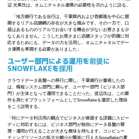
辺 光美氏は、オムニチャネル連携の必要性を次のように語る。
「地方銀行である当行は、千葉県内および首都圏を中心に展
開するリアル店舗網の存在が大きな強みです。その一方で、口
座はあるもののリアルでお会いする機会が少ないお客さまも少
なくありません。こうしたお客さまに店舗スタッフが的確に対
応するためにも、データの力を活用し、オムニチャネルでデー
タ連携を実現する必要がありました」
ユーザー部門による運用を前提に
SNOWFLAKEを採用
クラウドデータ基盤への移行に際し、千葉銀行が重視したの
は、情報システム部門に頼らず、ユーザー部門（ビジネス部
門）が主体となって運用できることだった。渡辺氏は、この要
件を満たすプラットフォームとしてSnowflakeを選定した理由
をこう説明する。
「特にデータ利活用の観点でビジネスが直面する課題にスピー
ディに対応するには、ビジネス部門が独自にデータ基盤の管
理・運用が行えることが大きな意味を持ちます。コンピュー
ティングリソースの拡大や縮小が簡単に行えるSnowflakeの柔