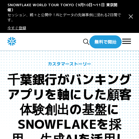
SNOWFLAKE WORLD TOUR TOKYO（9月10日〜11日 東京開
催）
セッション、続々と公開中！AIとデータの先端事例に浸れる2日間で
す。
今すぐ登録
無料で開始
カスタマーストーリー
千葉銀行がバンキング
アプリを軸にした顧客
体験創出の基盤に
SNOWFLAKEを採