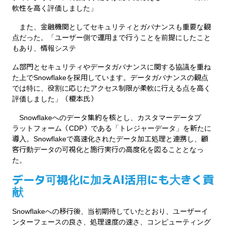
軟性を高く評価しました」
また、金融機関としてセキュリティとガバナンスも重要な観
点だった。「ユーザー側で運用まで行うことを前提にしたこと
もあり、情報システ
ム部門とセキュリティやデータガバナンスに関する協議を重ね
た上でSnowflakeを採用しています。データガバナンスの観点
では特に、役割に応じたアクセス制限が柔軟に行える点を高く
評価しました」（榎本氏）
Snowflakeへのデータ集約を核とし、カスタマーデータプ
ラットフォーム（CDP）である「トレジャーデータ」を新たに
導入。Snowflakeで高速化されたデータ加工処理と連携し、顧
客行動データの可視化と施行実行の高度化を図ることとなっ
た。
データ可視化に加えAI活用にも大きく貢
献
Snowflakeへの移行後、当初期待していたとおり、ユーザーイ
ンターフェースの良さ、処理速度の速さ、コンピューティング