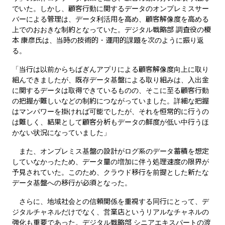
でいた。しかし、顧客行動に関するデータのオンプレミスサー
バーによる管理は、データ利活用を高め、顧客解像度を高める
上でのおおきな制約となっていた。デジタル戦略部 調査役の榎
本 康彦氏は、当時の技術的・運用的課題を次のように振り返
る。
「当行は以前からちばぎんアプリによる顧客解像度向上に取り
組んできましたが、既存データ基盤による取り組みは、入出金
に関するデータは取得できているものの、そこに至る顧客行動
の把握が難しいなどの制約につながっていました。詳細な把握
はマンパワーを掛ければ可能でしたが、それを恒常的に行うの
は難しく、結果として顧客分析もデータの鮮度が低い中行うほ
かない状況になっていました」
また、オンプレミス基盤の設計がログ系のデータ蓄積を想定
していなかったため、データ量の増加に伴う処理速度の限界が
予見されていた。このため、クラウド移行を前提とした新たな
データ基盤への移行が必須となった。
さらに、地域社会との信頼関係を重視する同行にとって、デ
ジタルチャネルだけでなく、営業店というリアルなチャネルの
強化も重要であった。デジタル戦略部 シニアエキスパートの渡