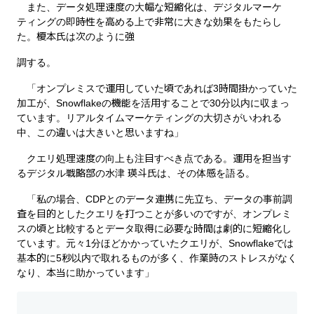
また、データ処理速度の大幅な短縮化は、デジタルマーケ
ティングの即時性を高める上で非常に大きな効果をもたらし
た。榎本氏は次のように強
調する。
「オンプレミスで運用していた頃であれば3時間掛かっていた
加工が、Snowflakeの機能を活用することで30分以内に収まっ
ています。リアルタイムマーケティングの大切さがいわれる
中、この違いは大きいと思いますね」
クエリ処理速度の向上も注目すべき点である。運用を担当す
るデジタル戦略部の水津 瑛斗氏は、その体感を語る。
「私の場合、CDPとのデータ連携に先立ち、データの事前調
査を目的としたクエリを打つことが多いのですが、オンプレミ
スの頃と比較するとデータ取得に必要な時間は劇的に短縮化し
ています。元々1分ほどかかっていたクエリが、Snowflakeでは
基本的に5秒以内で取れるものが多く、作業時のストレスがなく
なり、本当に助かっています」