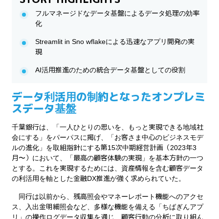
フルマネージドなデータ基盤によるデータ処理の効率
化
Streamlit in Sno wflakeによる迅速なアプリ開発の実
現
AI活用推進のための統合データ基盤としての役割
データ利活用の制約となったオンプレミ
スデータ基盤
千葉銀行は、「一人ひとりの思いを、もっと実現できる地域社
会にする」をパーパスに掲げ、「お客さま中心のビジネスモデ
ルの進化」を取組指針にする第15次中期経営計画（2023年3
月〜）において、「最高の顧客体験の実現」を基本方針の一つ
とする。これを実現するためには、資産情報を含む顧客データ
の利活用を軸とした金融DX推進が強く求められていた。
同行は以前から、残高照会やマネーレポート機能へのアクセ
ス、入出金明細照会など、多様な機能を備える「ちばぎんアプ
リ」の操作ログデータ収集を通じ、顧客行動の分析に取り組ん