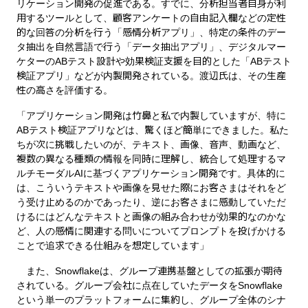
リケーション開発の促進である。すでに、分析担当者自身が利
用するツールとして、顧客アンケートの自由記入欄などの定性
的な回答の分析を行う「感情分析アプリ」、特定の条件のデー
タ抽出を自然言語で行う「データ抽出アプリ」、デジタルマー
ケターのABテスト設計や効果検証支援を目的とした「ABテスト
検証アプリ」などが内製開発されている。渡辺氏は、その生産
性の高さを評価する。
「アプリケーション開発は竹鼻と私で内製していますが、特に
ABテスト検証アプリなどは、驚くほど簡単にできました。私た
ちが次に挑戦したいのが、テキスト、画像、音声、動画など、
複数の異なる種類の情報を同時に理解し、統合して処理するマ
ルチモーダルAIに基づくアプリケーション開発です。具体的に
は、こういうテキストや画像を見せた際にお客さまはそれをど
う受け止めるのかであったり、逆にお客さまに感動していただ
けるにはどんなテキストと画像の組み合わせが効果的なのかな
ど、人の感情に関連する問いについてプロンプトを投げかける
ことで追求できる仕組みを想定しています」
また、Snowflakeは、グループ連携基盤としての拡張が期待
されている。グループ会社に点在していたデータをSnowflake
という単一のプラットフォームに集約し、グループ全体のシナ