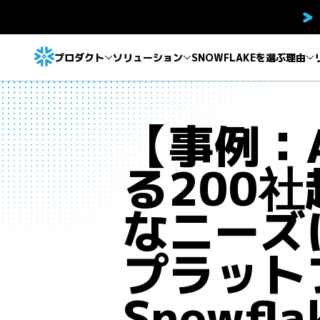
プロダクト
ソリューション
SNOWFLAKEを選ぶ理由
【事例：
る200
なニーズ
プラット
Snowfl