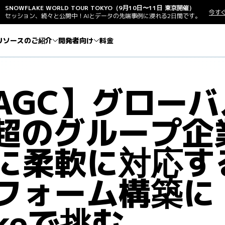
SNOWFLAKE WORLD TOUR TOKYO（9月10日〜11日 東京開催）
今す
セッション、続々と公開中！AIとデータの先端事例に浸れる2日間です。
リソースのご紹介
開発者向け
料金
AGC】グロー
社超のグループ企
に柔軟に対応す
フォーム構築に
akeで挑む