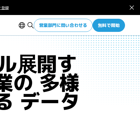
ぐ登録
営業部門に問い合わせる
無料で開始
バル展開す
業の 多様
る データ