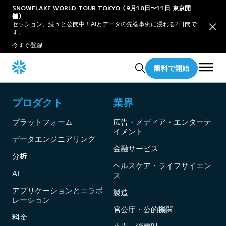
SNOWFLAKE WORLD TOUR TOKYO（9月10日〜11日 東京開
催）
セッション、続々と公開中！AIとデータの先端事例に浸れる2日間で
す。
今すぐ登録
無料で開始
プロダクト
業界
プラットフォーム
広告・メディア・エンターテ
イメント
データエンジニアリング
金融サービス
分析
ヘルスケア・ライフサイエン
AI
ス
アプリケーションとコラボ
製造
レーション
官公庁・公的機関
料金