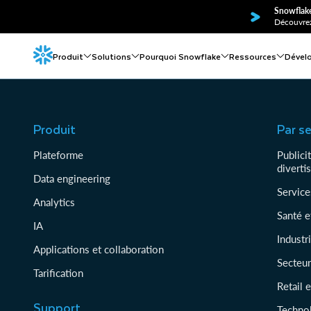
Snowflake
Découvrez
Produit
Solutions
Pourquoi Snowflake
Ressources
Dével
Produit
Par s
Plateforme
Publici
diverti
Data engineering
Service
Analytics
Santé e
IA
Industr
Applications et collaboration
Secteur
Tarification
Retail 
Support
Techno