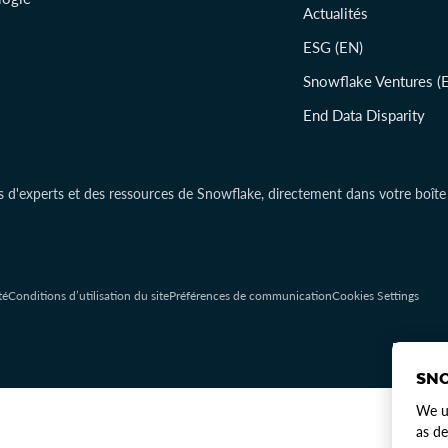
Actualités
ESG (EN)
Snowflake Ventures (
End Data Disparity
s d'experts et des ressources de Snowflake, directement dans votre boîte 
té
Conditions d’utilisation du site
Préférences de communication
Cookies Settings
SNO
We us
as de