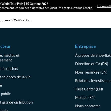
 World Tour Paris | 15 Octobre 2026
Inscrivez-
 comment les équipes dirigeantes déploient les agents à grande échelle.
oppeurs
Tarification
ecteur
Entreprise
té, médias et
À propos de Snowflak
ssement
Direction et CA (EN)
s financiers
Nous rejoindre (EN)
t sciences de la vie
Relations investisseur
ie
Trust Center (EN)
 public
Marque (EN)
et grande distribution
Nous contacter
logie