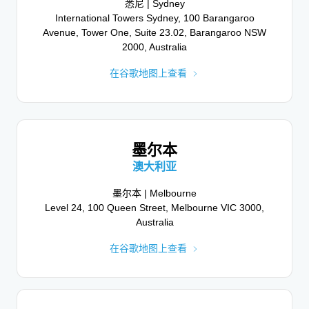
1646 123rd Ave NE, Floors 1-11, Bellevue, WA
悉尼 | Sydney
柏林 | Berlin
International Towers Sydney, 100 Barangaroo
Leipziger Platz 18, 10117 Berlin, Germany
98005, USA
Avenue, Tower One, Suite 23.02, Barangaroo NSW
在谷歌地图上查看
在谷歌地图上查看
2000, Australia
在谷歌地图上查看
哥本哈根
纽约市
美国纽约
丹麦
墨尔本
哥本哈根 | Copenhagen
纽约 | New York City
澳大利亚
114 West 41st St, 16th Fl, New York, NY 10036, USA
Kampmannsgade 2, 1604 Copenhagen, Denmark
墨尔本 | Melbourne
在谷歌地图上查看
在谷歌地图上查看
Level 24, 100 Queen Street, Melbourne VIC 3000,
Australia
在谷歌地图上查看
丹佛
迪拜
阿拉伯联合酋长国
美国科罗拉多州