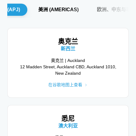
 (APJ)
美洲 (AMERICAS)
欧洲、中东与非洲 (
门洛帕克 （总部）
阿姆斯特丹
奥克兰
美国加利福尼亚州
新西兰
荷兰
门洛帕克 (总部) | Menlo Park (HQ)
阿姆斯特丹 | Amsterdam
奥克兰 | Auckland
12 Madden Street, Auckland CBD, Auckland 1010,
135 Constitution Dr, Menlo Park, CA 94025, USA
Gustav Mahlerlaan 300-314, Amsterdam,
New Zealand
Netherlands
在谷歌地图上查看
在谷歌地图上查看
在谷歌地图上查看
贝尔维尤
悉尼
柏林
美国华盛顿
澳大利亚
德国
贝尔维尤 | Bellevue