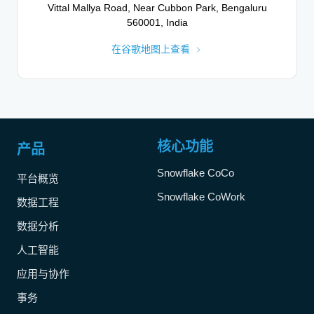
Vittal Mallya Road, Near Cubbon Park, Bengaluru
The Esplanade, Prince Turki Ibn Abdulaziz Al Awwal
560001, India
Road, Riyadh, 12371, Saudi Arabia
在谷歌地图上查看
在谷歌地图上查看
斯德哥尔摩
瑞典
核心功能
产品
斯德哥尔摩 | Stockholm
Snowflake CoCo
平台概览
Hötorghuset 2, Sveavägen 15, 111 57 Stockholm,
Sweden
Snowflake CoWork
数据工程
在谷歌地图上查看
数据分析
人工智能
应用与协作
事务
特拉维夫