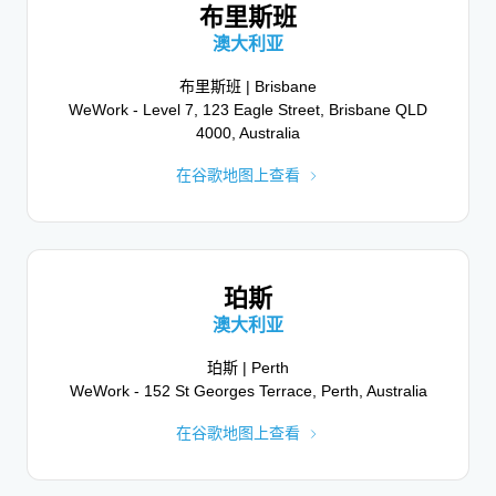
布里斯班
丹佛 | Denver
迪拜 | Dubai
1700 Broadway, 14th Floor, Denver, CO 80290, USA
Business Central Towers - Office No 1905 - Tower A
澳大利亚
19th Floor - Al Sufouh - Dubai Internet City - Dubai -
在谷歌地图上查看
布里斯班 | Brisbane
UAE
WeWork - Level 7, 123 Eagle Street, Brisbane QLD
在谷歌地图上查看
4000, Australia
在谷歌地图上查看
波士顿
美国马萨诸塞州
都柏林
波士顿 | Boston
爱尔兰
珀斯
155 Seaport Blvd, Suite 304, Boston, MA 02110,
都柏林 (爱尔兰) | Dublin
USA
澳大利亚
2 Dublin Landings, N Wall Quay, North Wall, Dublin
在谷歌地图上查看
1, D01 V4A3, Ireland
珀斯 | Perth
WeWork - 152 St Georges Terrace, Perth, Australia
在谷歌地图上查看
在谷歌地图上查看
亚特兰大