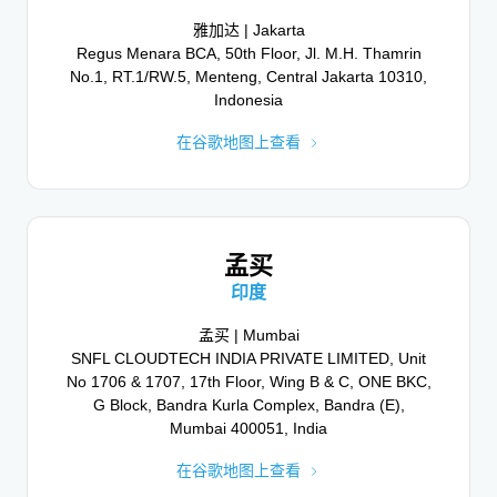
在谷歌地图上查看
在谷歌地图上查看
雅加达 | Jakarta
Regus Menara BCA, 50th Floor, Jl. M.H. Thamrin
No.1, RT.1/RW.5, Menteng, Central Jakarta 10310,
Indonesia
圣何塞
慕尼黑
在谷歌地图上查看
哥斯达黎加
德国
圣何塞 | San José
慕尼黑 | Munich
Torre La Sabana, C. de la Sabana, Urbanización
Leopoldstraße 8, 80802 Munich, Germany
Castro, San José Province, San José, Costa Rica
在谷歌地图上查看
孟买
在谷歌地图上查看
印度
孟买 | Mumbai
SNFL CLOUDTECH INDIA PRIVATE LIMITED, Unit
巴黎
No 1706 & 1707, 17th Floor, Wing B & C, ONE BKC,
法国
G Block, Bandra Kurla Complex, Bandra (E),
Mumbai 400051, India
巴黎 | Paris
179 avenue Charles de Gaulle, Neuilly-sur-Seine,
在谷歌地图上查看
France