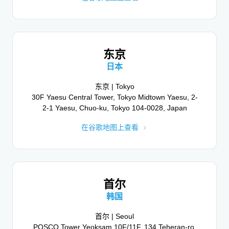
都柏林
美国加利福尼亚州
利兹
东京
都柏林 (加利福尼亚州) | Dublin
英格兰、英国
4140 Dublin Blvd, Dublin, CA 94568, USA
日本
利兹 | Leeds
在谷歌地图上查看
Discovery Way, Leeds LS2 3AA, UK
东京 | Tokyo
30F Yaesu Central Tower, Tokyo Midtown Yaesu, 2-
在谷歌地图上查看
2-1 Yaesu, Chuo-ku, Tokyo 104-0028, Japan
在谷歌地图上查看
芝加哥
美国伊利诺伊州
伦敦
芝加哥 | Chicago
英格兰、英国
首尔
500 W Madison St, Chicago, IL 60661, USA
伦敦 | London
韩国
在谷歌地图上查看
3 Crown Place, London EC2A 4EF, UK
首尔 | Seoul
在谷歌地图上查看
POSCO Tower Yeoksam 10F/11F, 134 Teheran-ro,