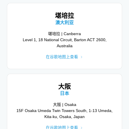
美国佐治亚州
日内瓦
堪培拉
亚特兰大 | Atlanta
瑞士
3333 Piedmont Road NE (Terminus 200 Building),
澳大利亚
Suite 1600, Atlanta, GA 30305, USA
日内瓦 | Geneva
Esplanade de Pont-Rouge 9a, 1212 Lancy,
堪培拉 | Canberra
在谷歌地图上查看
Level 1, 18 National Circuit, Barton ACT 2600,
Switzerland
Australia
在谷歌地图上查看
在谷歌地图上查看
麦克莱恩
美国弗吉尼亚州
赫尔辛基
大阪
麦克莱恩 | McLean
芬兰
1750 Tysons Blvd, Suite 440, McLean, VA 22102,
日本
赫尔辛基 | Helsinki
USA
Epicenter Helsinki, Mikonkatu 9, 00100 Helsinki,
大阪 | Osaka
在谷歌地图上查看
15F Osaka Umeda Twin Towers South, 1-13 Umeda,
Finland
Kita-ku, Osaka, Japan
在谷歌地图上查看
在谷歌地图上查看