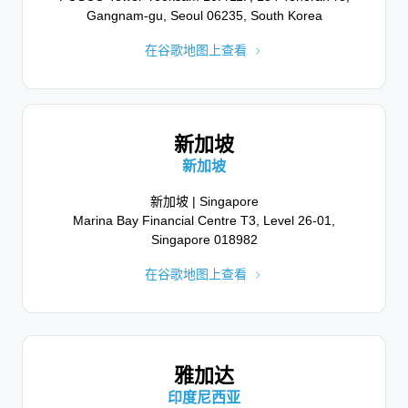
Gangnam-gu, Seoul 06235, South Korea
多伦多
在谷歌地图上查看
加利福尼亚州安大略省
马德里
多伦多 | Toronto
西班牙
16 York Street, Suite 3100, Toronto, ON M5J 0E6,
新加坡
C. de Rosario Pino, 14-16
Canada
28020 Madrid, Spain
新加坡
在谷歌地图上查看
在谷歌地图上查看
新加坡 | Singapore
Marina Bay Financial Centre T3, Level 26-01,
Singapore 018982
在谷歌地图上查看
圣保罗
米兰
巴西
意大利
圣保罗 | São Paulo
Av. das Nações Unidas, 12901, Torre Norte, Brooklin
米兰 | Milan
雅加达
Bastioni di Porta Nuova, 21, 20121 Milan, Italy
Paulista, São Paulo, SP, 04578-910, Brazil
印度尼西亚