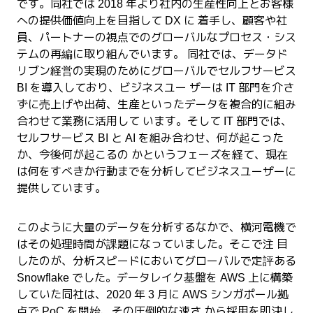
です。同社では 2018 年より社内の生産性向上とお客様
への提供価値向上を目指して DX に 着手し、顧客や社
員、パートナーの視点でのグローバルなプロセス・シス
テムの再編に取り組んでいます。 同社では、データド
リブン経営の実現のためにグローバルでセルフサービス
BI を導入しており、ビジネスユー ザーは IT 部門を介さ
ずに売上げや出荷、生産といったデータを複合的に組み
合わせて業務に活用して います。そして IT 部門では、
セルフサービス BI と AI を組み合わせ、何が起こった
か、今後何が起こるの かというフェーズを経て、現在
は何をすべきか行動までを分析してビジネスユーザーに
提供しています。
このように大量のデータを分析するなかで、横河電機で
はその処理時間が課題になっていました。そこで注 目
したのが、分析スピードにおいてグローバルで定評ある
Snowflake でした。データレイク基盤を AWS 上に構築
していた同社は、2020 年 3 月に AWS シンガポール拠
点で PoC を開始、その圧倒的な速さ から採用を即決し