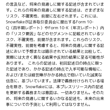
の言及など、将来の見通しに関する記述が含まれていま
す。これらの将来の見通しに関する記述は、さまざまな
リスク、不確実性、前提に左右されます。これには、
Snowflakeが証券取引委員会に提出するForm 10-
Q（四半期レポート）やForm 10-K（年次レポート）内
の「リスク要因」などのセグメントに記載されているリ
スク、不確実性、前提が含まれます。これらのリスク、
不確実性、前提を考慮すると、将来の見通しに関する記
述において予想または暗示されている結果と比較して、
実際には大きく異なる結果や反対の結果に至る可能性が
あります。 これらの記述は、初回記述日の時点に限っ
た記述であり、かかる記述の時点で入手可能な情報に、
および/または経営陣がかかる時点で抱いていた誠実な
信念に、基づいています。法律で義務付けられている場
合を除き、Snowflakeには、本プレスリリース内の記述
を更新する義務または意図は、一切ありません。そのた
め、将来の見通しに関するいかなる記述も、未来の出来
事についての予測として利用してはなりません。