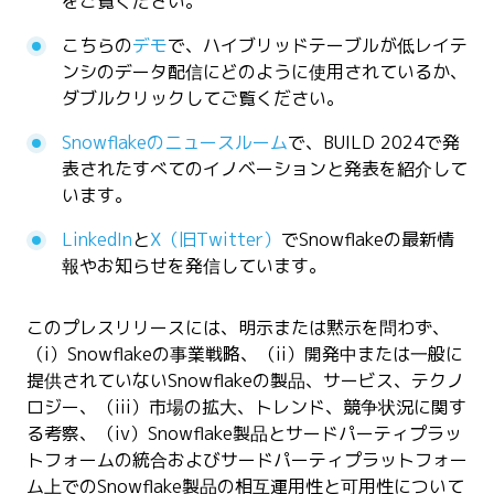
をご覧ください。
こちらの
デモ
で、ハイブリッドテーブルが低レイテ
ンシのデータ配信にどのように使用されているか、
ダブルクリックしてご覧ください。
Snowflakeのニュースルーム
で、BUILD 2024で発
表されたすべてのイノベーションと発表を紹介して
います。
LinkedIn
と
X（旧Twitter）
でSnowflakeの最新情
報やお知らせを発信しています。
このプレスリリースには、明示または黙示を問わず、
（i）Snowflakeの事業戦略、（ii）開発中または一般に
提供されていないSnowflakeの製品、サービス、テクノ
ロジー、（iii）市場の拡大、トレンド、競争状況に関す
る考察、（iv）Snowflake製品とサードパーティプラッ
トフォームの統合およびサードパーティプラットフォー
ム上でのSnowflake製品の相互運用性と可用性について