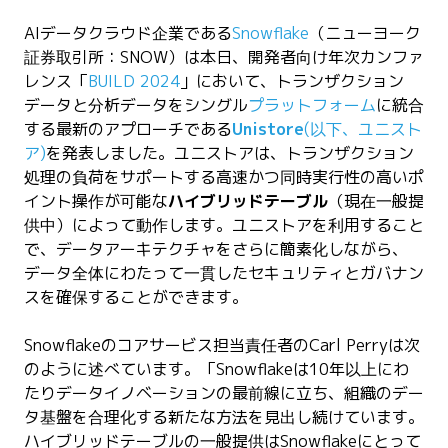
AIデータクラウド企業である
Snowflake
（ニューヨーク
証券取引所：SNOW）は本日、開発者向け年次カンファ
レンス「
BUILD 2024
」において、トランザクション
データと分析データをシングル
プラットフォーム
に統合
する最新のアプローチである
Unistore
(以下、ユニスト
ア)
を発表しました。ユニストアは、トランザクション
処理の負荷をサポートする高速かつ同時実行性の高いポ
イント操作が可能な
ハイブリッドテーブル
（現在一般提
供中）によって動作します。ユニストアを利用すること
で、データアーキテクチャをさらに簡素化しながら、
データ全体にわたって一貫したセキュリティとガバナン
スを確保することができます。
Snowflakeのコアサービス担当責任者のCarl Perryは次
のように述べています。「Snowflakeは10年以上にわ
たりデータイノベーションの最前線に立ち、組織のデー
タ基盤を合理化する新たな方法を見出し続けています。
ハイブリッドテーブルの一般提供はSnowflakeにとって