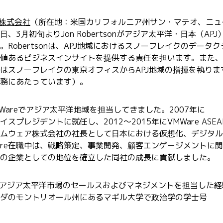
株式会社
（所在地：米国カリフォルニア州サン・マテオ、ニュ
月初旬よりJon Robertsonがアジア太平洋・日本（APJ
obertsonは、APJ地域におけるスノーフレイクのデータク
値あるビジネスインサイトを提供する責任を担います。また、
onはスノーフレイクの東京オフィスからAPJ地域の指揮を執りま
務にあたっています）。
MWareでアジア太平洋地域を担当してきました。2007年に
プレジデントに就任し、2012～2015年にVMWare ASEA
ムウェア株式会社の社長として日本における仮想化、デジタル
are在職中は、戦略策定、事業開発、顧客エンゲージメントに
の企業としての地位を確立した同社の成長に貢献しました。
場やアジア太平洋市場のセールスおよびマネジメントを担当した経
ダのモントリオール州にあるマギル大学で政治学の学士号