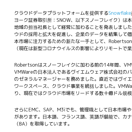
クラウドデータプラットフォームを提供する
Snowflake
ヨーク証券取引所：SNOW、以下スノーフレイク）は本日、3
地域の担当社長として経営に加わることを発表しました。R
ウドの採用と拡大を促進し、企業のデータを結集して価
本市場に注力するための新たな一手として、Roberts
（現在は新型コロナウイルスの影響によりリモートで業
Robertsonはスノーフレイクに加わる前の14年間、V
VMWareの日本法人であるヴイエムウェア株式会社のバイス
のゼネラルマネージャーを務めました。直近ではヴイエ
ワークスペース、クラウド事業を統括しました。VMW
り、現在ではクラウド市場をリードする数十億ドル規模
さらにEMC、SAP、M3iでも、管理職として日本市
があります。日本語、フランス語、英語が堪能で、カナ
（BA）を取得しています。