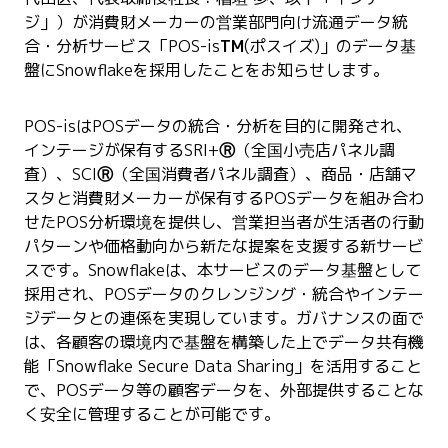
ジ」）が消費財メーカーの営業部門向け流通データ統
合・分析サービス「POS-is
TM
(
ポスイズ
)」のデータ基
盤にSnowflakeを採用したことをお知らせします。
POS-isはPOSデータの統合・分析を目的に開発され、
インテージが保有するSRI+
Ⓡ
（全国小売店パネル調
査）、SCI
Ⓡ
（全国消費者パネル調査）、商品・店舗マ
スタと消費財メーカーが保有するPOSデータを組み合わ
せたPOS分析環境を提供し、営業担当者が生活者の行動
パターンや価格動向から新たな提案を支援する新サービ
スです。Snowflakeは、本サービスのデータ基盤として
採用され、POSデータのクレンジング・統合やインテー
ジデータとの連係を実現しています。ガバナンスの面で
は、各顧客の環境内で基盤を構築した上でデータ共有機
能「Snowflake Secure Data Sharing」を活用すること
で、POSデータ等の顧客データを、外部提供することな
く安全に管理することが可能です。