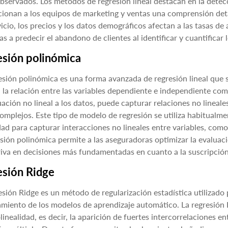
bservados. Los métodos de regresión lineal destacan en la detec
ionan a los equipos de marketing y ventas una comprensión deta
vicio, los precios y los datos demográficos afectan a las tasas de
s a predecir el abandono de clientes al identificar y cuantificar
esión polinómica
esión polinómica es una forma avanzada de regresión lineal que se
la relación entre las variables dependiente e independiente co
ación no lineal a los datos, puede capturar relaciones no lineale
omplejos. Este tipo de modelo de regresión se utiliza habitualmen
ad para capturar interacciones no lineales entre variables, como l
esión polinómica permite a las aseguradoras optimizar la evaluaci
iva en decisiones más fundamentadas en cuanto a la suscripción
esión Ridge
esión Ridge es un método de regularización estadística utilizado 
miento de los modelos de aprendizaje automático. La regresión 
linealidad, es decir, la aparición de fuertes intercorrelaciones 