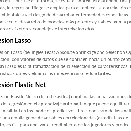
ón múltiple. De esta forma, se evita el sobreajuste al añadir una 
ios, la regresión Ridge se emplea para establecer la correlación 
ambientales) y el riesgo de desarrollar enfermedades específicas
nte en el desarrollo de modelos más potentes y fiables para la p
rosos factores complejos e interrelacionados.
esión Lasso
esión Lasso (del inglés Least Absolute Shrinkage and Selection Op
ción, con valores de datos que se contraen hacia un punto centr
ón Lasso es la automatización de la selección de características
rísticas útiles y elimina las innecesarias o redundantes.
sión Elastic Net
esión Elastic Net (o de red elástica) combina las penalizaciones 
de regresión en el aprendizaje automático que puede equilibrar la
linealidad en los modelos predictivos. En el contexto de las analí
 una amplia gama de variables correlacionadas (estadísticas de lo
to, es útil para analizar el rendimiento de los jugadores y predeci