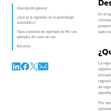
Des
Descripción general
En el a
¿Qué es la regresión en el aprendizaje
correla
automático?
predeci
siete m
Tipos comunes de regresión de ML con
ejemplos de casos de uso
Recursos
¿Qu
La regr
objetiv
entrada
regresi
de regr
identif
Por eje
automát