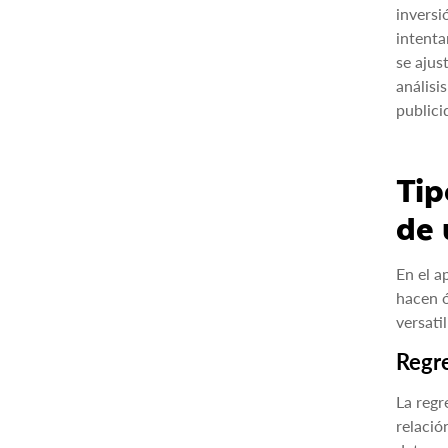
inversi
intenta
se ajus
análisi
publici
Tip
de 
En el a
hacen ó
versati
Regre
La regr
relació