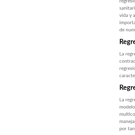
regresi
sanitar
vida y 
importa
de nume
Regr
La regr
contrac
regresi
caracte
Regre
La regr
modelo 
multico
manejar
por tan