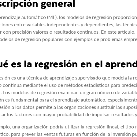
cripción general
prendizaje automático (ML), los modelos de regresión proporciona
ciones entre variables independientes y dependientes, las técnica
r con precisión valores o resultados continuos. En este artículo,
odelos de regresión populares con ejemplos de problemas empres
é es la regresión en el apren
esión es una técnica de aprendizaje supervisado que modela la rel
o continua mediante el uso de métodos estadísticos para predecir
. Los modelos de regresión examinan un gran número de variables
ón es fundamental para el aprendizaje automático, especialmente
esión a los datos permite a las organizaciones sustituir las supo
icar los factores con mayor probabilidad de impulsar resultados
mplo, una organización podría utilizar la regresión lineal, el tip
ico, para prever las ventas futuras en función de la inversión pub