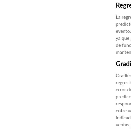
Regre
La regr
predict
evento.
ya que 
de func
manteni
Gradi
Gradien
regresi
error d
predicc
respond
entre v
indicad
ventas 