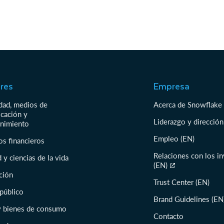
res
Empresa
idad, medios de
Acerca de Snowflake
cación y
Liderazgo y dirección
enimiento
Empleo (EN)
os financieros
Relaciones con los i
 y ciencias de la vida
(EN)
ción
Trust Center (EN)
 público
Brand Guidelines (EN
 y bienes de consumo
Contacto