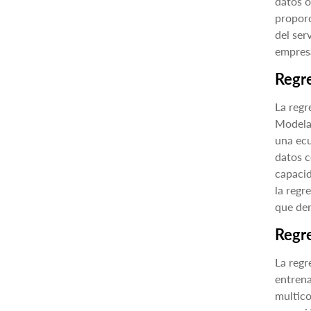
datos o
proporc
del ser
empresa
Regr
La regr
Modela 
una ecu
datos c
capacid
la regr
que der
Regr
La regr
entrena
multico