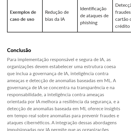
Detecç
Identificação
Exemplos de
Redução de
fraude
de ataques de
caso de uso
bias da IA
cartão 
phishing
crédito
Conclusão
Para implementação responsável e segura de IA, as
organizações devem estabelecer uma estrutura coesa
que inclua a governança de IA, inteligência contra
ameaças e detecção de anomalias baseadas em ML. A
governança de IA se concentra na transparência e na
responsabilidade, a inteligência contra ameaças
orientada por IA melhora a resiliência da segurança, e a
detecção de anomalias baseada em ML oferece insights
em tempo real sobre anomalias para prevenir fraudes e
ataques cibernéticos. A integração dessas abordagens
impulsionadas por IA permite que as organizações