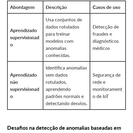
Abordagem
Descrição
Casos de uso
Usa conjuntos de
dados rotulados
Detecção de
Aprendizado
para treinar
fraudes e
supervisionad
modelos com
diagnósticos
o
anomalias
médicos
conhecidas.
Identifica anomalias
Aprendizado
sem dados
Segurança de
não
rotulados,
rede e
supervisionad
aprendendo
monitorament
o
padrões normais e
o de IoT
detectando desvios.
Desafios na detecção de anomalias baseadas em