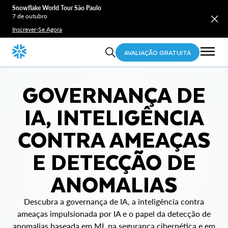
Snowflake World Tour São Paulo
7 de outubro
Inscrever-Se Agora
AVALIAÇÃO GRATUITA
GOVERNANÇA DE
IA, INTELIGÊNCIA
CONTRA AMEAÇAS
E DETECÇÃO DE
ANOMALIAS
Descubra a governança de IA, a inteligência contra
ameaças impulsionada por IA e o papel da detecção de
anomalias baseada em ML na segurança cibernética e em