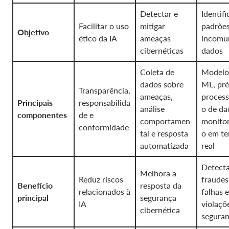
Detectar e
Identifi
Facilitar o uso
mitigar
padrõe
Objetivo
ético da IA
ameaças
incomu
cibernéticas
dados
Coleta de
Modelo
dados sobre
ML, pré
Transparência,
ameaças,
proces
Principais
responsabilida
análise
o de da
componentes
de e
comportamen
monito
conformidade
tal e resposta
o em t
automatizada
real
Detect
Melhora a
Reduz riscos
fraudes
Benefício
resposta da
relacionados à
falhas e
principal
segurança
IA
violaçõ
cibernética
segura