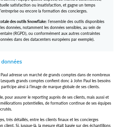
tuelle satisfaction ou insatisfaction, et gagne un temps
l’entreprise ou encore la formation des concierges.
totale des outils Snowflake:
l’ensemble des outils disponibles
les données, notamment les données sensibles, au sein de
ementaire (RGPD), ou conformément aux autres contraintes
 données dans des datacenters européens par exemple).
x données
ohn Paul adresse un marché de grands comptes dans de nombreux
. Lesquels grands comptes confient donc à John Paul les besoins
 participe ainsi à l’image de marque globale de ses clients.
e, pour assurer le reporting auprès de ses clients, mais aussi et
d’améliorations potentielles, de formation continue de ses équipes
ecrutés.
, très détaillés, entre les clients finaux et les concierges
 client. Si, jusque-là, la mesure était basée sur des échantillons