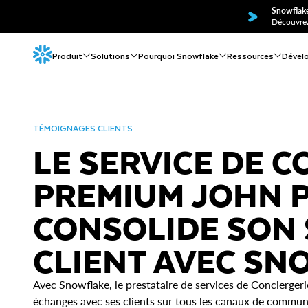
Snowflake
Découvrez
Produit
Solutions
Pourquoi Snowflake
Ressources
Dével
TÉMOIGNAGES CLIENTS
LE SERVICE DE 
PREMIUM JOHN 
CONSOLIDE SON 
CLIENT AVEC SN
Avec Snowflake, le prestataire de services de Concierger
échanges avec ses clients sur tous les canaux de communi