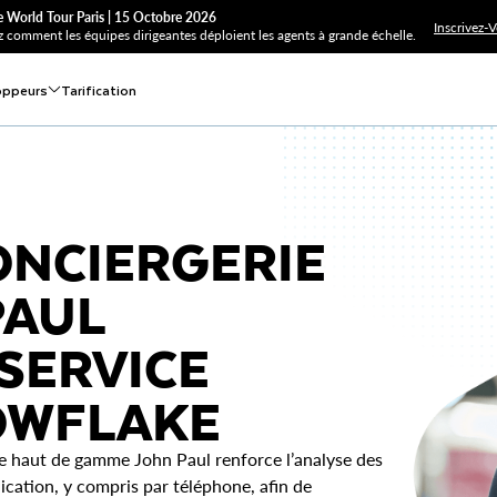
 World Tour Paris | 15 Octobre 2026
Inscrivez-
 comment les équipes dirigeantes déploient les agents à grande échelle.
oppeurs
Tarification
CONCIERGERIE
PAUL
SERVICE
OWFLAKE
ie haut de gamme John Paul renforce l’analyse des
cation, y compris par téléphone, afin de