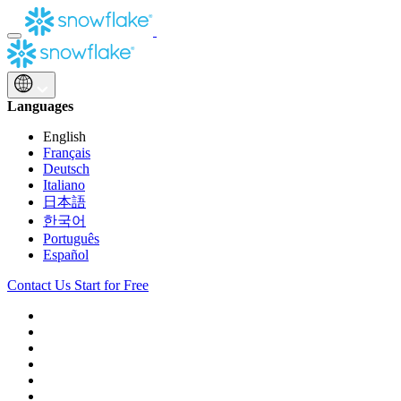
Skip
to
content
Languages
English
Français
Deutsch
Italiano
日本語
한국어
Português
Español
Contact Us
Start for Free