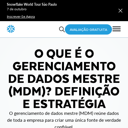
Snowflake World Tour São Paulo
7 de outubro
Inscrever-Se Agora
AVALIAÇÃO GRATUITA
O QUE É O
GERENCIAMENTO
DE DADOS MESTRE
(MDM)? DEFINIÇÃO
E ESTRATÉGIA
O gerenciamento de dados mestre (MDM) reúne dados
de toda a empresa para criar uma única fonte de verdade
confiável.