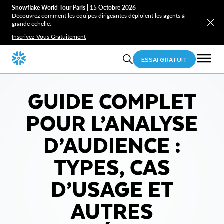
Snowflake World Tour Paris | 15 Octobre 2026
Découvrez comment les équipes dirigeantes déploient les agents à
grande échelle.
Inscrivez-Vous Gratuitement
ESSAI GRATUIT
GUIDE COMPLET
POUR L’ANALYSE
D’AUDIENCE :
TYPES, CAS
D’USAGE ET
AUTRES