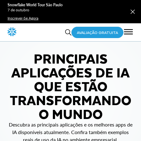
Snowflake World Tour São Paulo
7 de outubro
Inscrever-Se Agora
AVALIAÇÃO GRATUITA
PRINCIPAIS
APLICAÇÕES DE IA
QUE ESTÃO
TRANSFORMANDO
O MUNDO
Descubra as principais aplicações e os melhores apps de
IA disponíveis atualmente. Confira também exemplos
reais de uso da IA no ambiente empresarial.