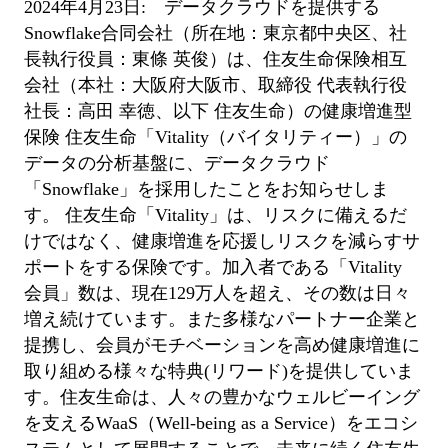
2024年4月23日:
データクラウドを提供する
Snowflake合同会社（所在地：東京都中央区、社
長執行役員：東條 英俊）は、住友生命保険相互
会社（本社：大阪府大阪市、取締役 代表執行役
社長：高田 幸徳、以下 住友生命）の健康増進型
保険 住友生命「Vitality（バイタリティー）」の
データの分析基盤に、データクラウド
「Snowflake」を採用したことをお知らせしま
す。
住友生命「Vitality」は、リスクに備えるだ
けではなく、健康増進を応援しリスクを減らすサ
ポートをする保険です。加入者である「Vitality
会員」数は、現在129万人を超え、その数は日々
増え続けています。また多様なパートナー企業と
提携し、会員がモチベーションを高め健康増進に
取り組める様々な特典(リワード)を提供していま
す。住友生命は、人々の豊かなウェルビーイング
を支えるWaaS（Well-being as a Service）をエコシ