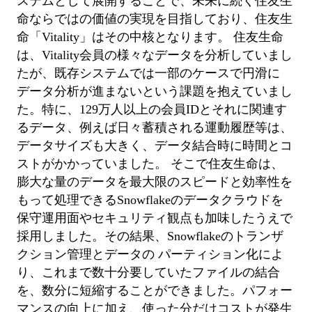
ステムとして展開することで、未来に続く住友生
命ならではの価値の実現を目指しており、住友生
命「Vitality」はその中核となります。
住友生命
は、Vitality会員の様々なデータを分析していまし
たが、既存システムでは一部のケースで円滑に
データ分析が進まないという課題を抱えていまし
た。特に、129万人以上の会員IDとそれに関連す
るデータ、例えば日々蓄積される運動履歴等は、
データサイズも大きく、データ結合時に時間とコ
ストがかかっていました。
そこで住友生命は、
膨大な量のデータを最大限のスピードと効率性を
もって処理できるSnowflakeのデータクラウドを
保守運用面やセキュリティ観点も加味したうえで
採用しました。その結果、Snowflakeのトランザ
クション管理とデータの パーティション化によ
り、これまで数十分要していたファイルの結合
を、数分に短縮することができました。パフォー
マンスの向上に加え、使った分だけコストが発生