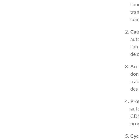
sou
tran
com
Cata
aut
l’u
de c
Acce
donn
tra
des
Prot
auto
CDMC
pro
Cyc