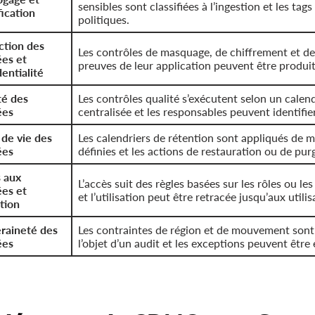
sensibles sont classifiées à l’ingestion et les tag
fication
politiques.
ction des
Les contrôles de masquage, de chiffrement et de c
es et
preuves de leur application peuvent être produi
entialité
té des
Les contrôles qualité s’exécutent selon un calend
ées
centralisée et les responsables peuvent identifie
 de vie des
Les calendriers de rétention sont appliqués de m
ées
définies et les actions de restauration ou de purg
 aux
L’accès suit des règles basées sur les rôles ou le
es et
et l’utilisation peut être retracée jusqu’aux utili
ation
raineté des
Les contraintes de région et de mouvement sont 
ées
l’objet d’un audit et les exceptions peuvent être