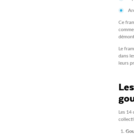
Ar
Ce fram
comme 
démontr
Le fram
dans le
leurs p
Les
go
Les 14 
collect
Gou