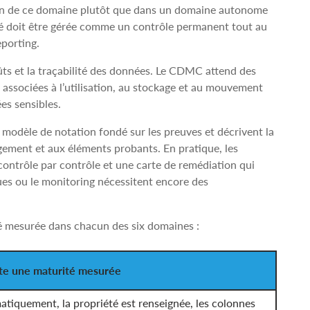
ein de ce domaine plutôt que dans un domaine autonome
lité doit être gérée comme un contrôle permanent tout au
porting.
ts et la traçabilité des données. Le CDMC attend des
s associées à l’utilisation, au stockage et au mouvement
es sensibles.
odèle de notation fondé sur les preuves et décrivent la
gagement et aux éléments probants. En pratique, les
contrôle par contrôle et une carte de remédiation qui
ues ou le monitoring nécessitent encore des
é mesurée dans chacun des six domaines :
te une maturité mesurée
tiquement, la propriété est renseignée, les colonnes