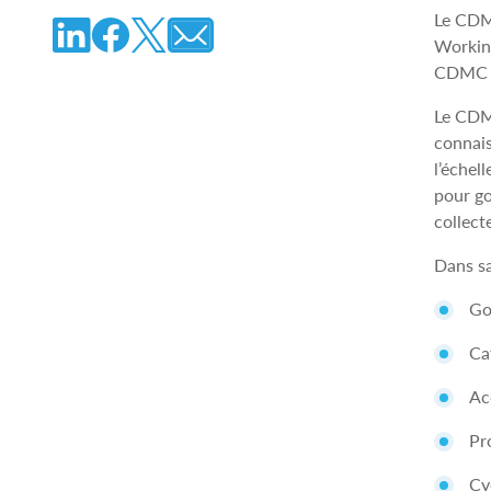
Le CDMC
Working
CDMC on
Le CDM
connais
l’échel
pour go
collect
Dans sa
Go
Ca
Ac
Pr
Cy