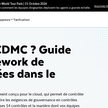
 World Tour Paris | 15 Octobre 2026
Inscrivez-
 comment les équipes dirigeantes déploient les agents à grande échelle.
oppeurs
Tarification
 CDMC ? Guide
ework de
es dans le
ent conçu pour le cloud, qui permet de contrôler
duire les exigences de gouvernance en contrôles
ses 14 contrôles et la manière dont vos équipes