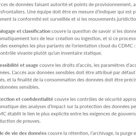
rces de données faisant autorité et points de provisionnement, 
sfrontaliers. Une équipe doit être en mesure d’indiquer qui est pro
ment la conformité est surveillée et si les mouvements juridicti
logage et classification
couvre la question de savoir si les donné
omatiquement lors de leur création ou ingestion, et si ce proces
n des exemples les plus parlants de l’orientation cloud du CDMC 
ontrôle vivante plutôt qu’un inventaire statique.
ssibilité et usage
couvre les droits d’accès, les paramètres d’ac
ées. L’accès aux données sensibles doit être attribué par défaut 
cés, et la finalité de la consommation des données doit être pré
 données sensibles.
ection et confidentialité
couvre les contrôles de sécurité appro
matique des analyses d’impact sur la protection des données perso
 établit le lien le plus explicite entre les exigences de gouverna
duction de preuves.
le de vie des données
couvre la rétention, l’archivage, la purge