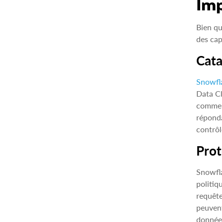
Imp
Bien qu
des cap
Cata
Snowfl
Data Cl
comme s
réponda
contrôl
Prot
Snowfla
politiq
requête
peuvent
données