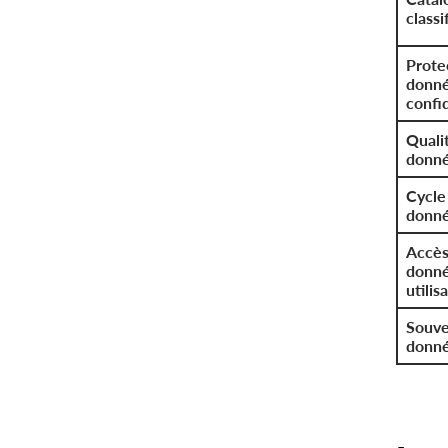
classi
Prote
donné
confid
Quali
donn
Cycle
donn
Accès
donné
utilis
Souve
donn