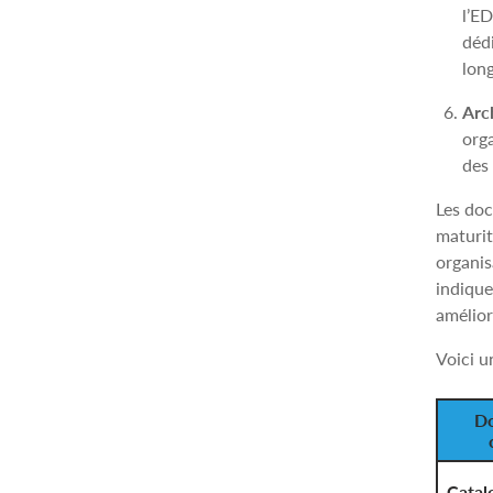
l’E
dédi
lon
Arc
orga
des 
Les doc
maturit
organis
indique
amélior
Voici u
Do
Catal