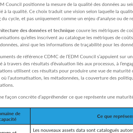
DM Council positionne la mesure de la qualité des données au s
é à la qualité. Ce choix traduit une vision selon laquelle la qua
g du cycle, et pas uniquement comme un enjeu d'analyse ou de re
hitecture des données et technique
couvre les métriques de coû
nisations qu’elles inscrivent au catalogue les métriques de coût
données, ainsi que les informations de traçabilité pour les donné
uments de référence CDMC de l’EDM Council s’appuient sur un m
é à travers des résultats d’évaluation liés aux processus, à l’en
ations utilisent ces résultats pour produire une vue de maturité 
 où l’automatisation, les métadonnées, la couverture des politiq
ations.
ne façon concrète d’appréhender ce que représente une maturit
maine de
Ce que représen
capacité
Les nouveaux assets data sont catalogués automa
ogage et