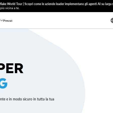
flake World Tour | Scopri come le aziende leader implementano gli agenti AI su larga s
più vicina a te.
r
Prezzi
PER
G
ente e in modo sicuro in tutta la tua