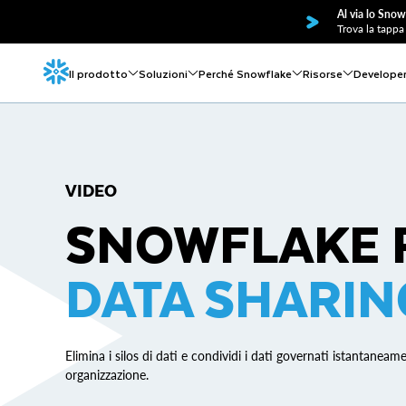
Al via lo Snow
Trova la tappa 
Il prodotto
Soluzioni
Perché Snowflake
Risorse
Develope
VIDEO
SNOWFLAKE 
DATA SHARIN
Elimina i silos di dati e condividi i dati governati istantaneam
organizzazione.