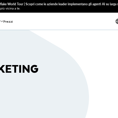
flake World Tour | Scopri come le aziende leader implementano gli agenti AI su larga s
più vicina a te.
r
Prezzi
KETING