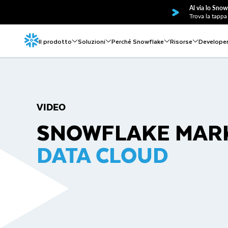
Al via lo Snow
Trova la tappa 
Il prodotto
Soluzioni
Perché Snowflake
Risorse
Develope
VIDEO
SNOWFLAKE MAR
DATA CLOUD