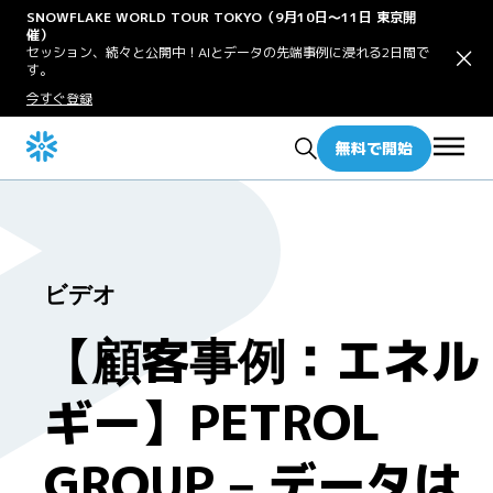
SNOWFLAKE WORLD TOUR TOKYO（9月10日〜11日 東京開
催）
セッション、続々と公開中！AIとデータの先端事例に浸れる2日間で
す。
今すぐ登録
無料で開始
ビデオ
【顧客事例：エネル
ギー】PETROL
GROUP – データは