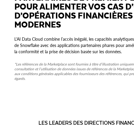
POUR ALIMENTER VOS CAS D
D’OPÉRATIONS FINANCIÈRES
MODERNES
L'AI Data Cloud combine l’accès inégalé, les capacités analytiques 
de Snowflake avec des applications partenaires phares pour amélio
la conformité et la prise de décision basée sur les données.
*Les références de la Marketplace sont fournies à titre d’illustration uniquem
consultation et l’utilisation de données issues de références de la Marketpla
aux conditions générales applicables des fournisseurs des références, qui pr
égards.
LES LEADERS DES DIRECTIONS FINAN