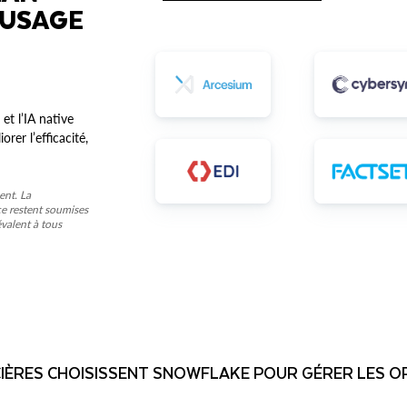
’USAGE
et l’IA native
rer l’efficacité,
ent. La
ce restent soumises
évalent à tous
CIÈRES CHOISISSENT SNOWFLAKE POUR GÉRER LES 