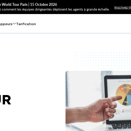
 World Tour Paris | 15 Octobre 2026
Inscrivez-
 comment les équipes dirigeantes déploient les agents à grande échelle.
oppeurs
Tarification
UR