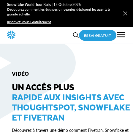
Snowflake World Tour Paris | 15 Octobre 2026
Découvrez comment les équipes dirigeantes déploient les agents à
grande échelle.
Inscrivez-Vous Gratuitement
ESSAI GRATUIT
VIDÉO
UN ACCÈS PLUS
RAPIDE AUX INSIGHTS AVEC
THOUGHTSPOT, SNOWFLAKE
ET FIVETRAN
Découvrez à travers une démo comment Fivetran, Snowflake et