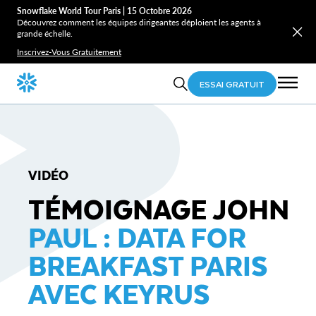
Snowflake World Tour Paris | 15 Octobre 2026
Découvrez comment les équipes dirigeantes déploient les agents à
grande échelle.
Inscrivez-Vous Gratuitement
ESSAI GRATUIT
VIDÉO
TÉMOIGNAGE JOHN
PAUL : DATA FOR
BREAKFAST PARIS
AVEC KEYRUS