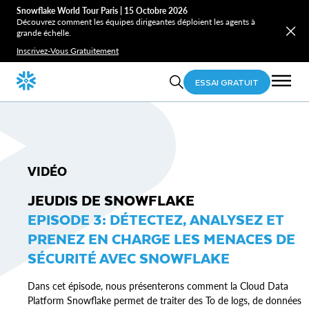
Snowflake World Tour Paris | 15 Octobre 2026
Découvrez comment les équipes dirigeantes déploient les agents à
grande échelle.
Inscrivez-Vous Gratuitement
ESSAI GRATUIT
VIDÉO
JEUDIS DE SNOWFLAKE
EPISODE 3: DÉTECTEZ, ANALYSEZ ET
PRENEZ EN CHARGE LES MENACES DE
SÉCURITÉ AVEC SNOWFLAKE
Dans cet épisode, nous présenterons comment la Cloud Data
Platform Snowflake permet de traiter des To de logs, de données