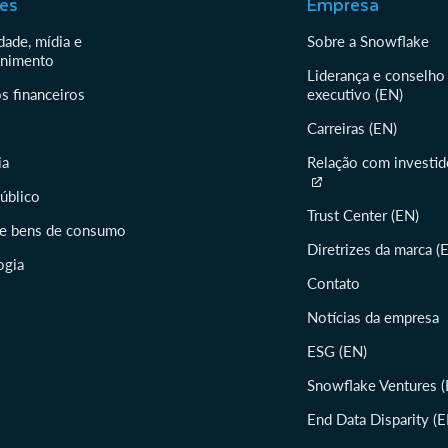
es
Empresa
dade, mídia e
Sobre a Snowflake
enimento
Liderança e conselho
s financeiros
executivo (EN)
Carreiras (EN)
ia
Relação com investid
público
Trust Center (EN)
 e bens de consumo
Diretrizes da marca (
ogia
Contato
Notícias da empresa
ESG (EN)
Snowflake Ventures (
End Data Disparity (E