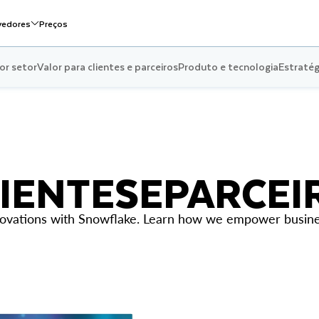
vedores
Preços
or setor
Valor para clientes e parceiros
Produto e tecnologia
Estratég
IENTES
E
PARCEI
innovations with Snowflake. Learn how we empower busine