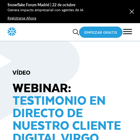
Snowflake Forum Madrid | 22 de octubre
Genera impacto empresarial con agentes de IA
Registrarse Ahora
EMPEZAR GRATIS
VÍDEO
WEBINAR:
TESTIMONIO EN
DIRECTO DE
NUESTRO CLIENTE
DIGITAL VIRGO