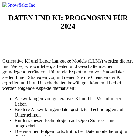
Skip
to
content
DATEN UND KI: PROGNOSEN FÜR
2024
So wird generative KI für radikale Veränderungen bei Data Science,
Cybersicherheit, Anwendungen und den Geschäftsstrategien eines jeden
Unternehmens sorgen
Generative KI und Large Language Models (LLMs) werden die Art
und Weise, wie wir leben, arbeiten und Geschäfte machen,
grundlegend verändern. Führende Expert:innen von Snowflake
stellen Ihnen Strategien vor, mit denen Sie die Chancen der KI
ergreifen und ihre Unsicherheiten bewältigen können. Hierbei
werden folgende Aspekte thematisiert:
Auswirkungen von generativer KI und LLMs auf unser
Leben
Breitere Auswirkungen datengestützter Technologien auf
Unternehmen
Einfluss dieser Technologien auf Open Source – und
umgekehrt
Die enormen Folgen fortschrittlicher Datenmodellierung für